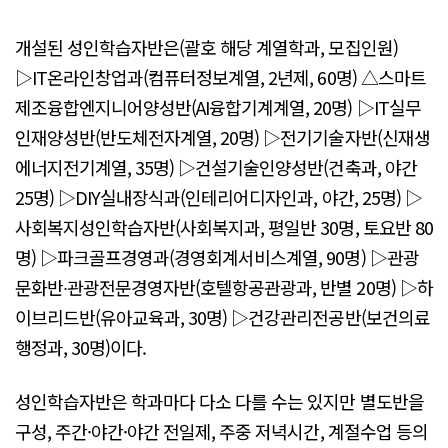
개설된 성인학습자반은(괄호 해당 계열학과, 모집인원)
▷IT온라인창업과(컴퓨터정보계열, 2년제, 60명) △스마트
제조융합엔지니어양성반(AI융합기계계열, 20명) ▷IT실무
인재양성반(반도체전자계열, 20명) ▷전기기술자반(신재생
에너지전기계열, 35명) ▷건설기술인양성반(건축과, 야간
25명) ▷DIY실내장식과(인테리어디자인과, 야간, 25명) ▷
사회복지성인학습자반(사회복지과, 평일반 30명, 토요반 80
명) ▷파크골프경영과(경영회계서비스계열, 90명) ▷관광
문화반∙관광전문경영자반(호텔항공관광과, 반별 20명) ▷하
이브리드반(유아교육과, 30명) ▷건강관리전공반(보건의료
행정과, 30명)이다.
성인학습자반은 학과마다 다소 다를 수는 있지만 별도반을
구성, 주간·야간·야간 전일제, 주중 저녁시간, 계절수업 등의