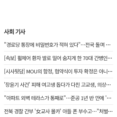
사회 기사
"경로당 통장에 비밀번호가 적혀 있다"…전국 돌며 경로당 13곳 턴 30대 구속
[속보] 휠체어 환자 발로 밀어 숨지게 한 70대 간병인…2심도 집행유예
[시사뒷담] MOU의 함정, 협약식이 투자 확정은 아니긴 해
'장윤기 사건' 피해 여고생 돕다가 다친 고교생, 의상자 인정
"아파트 외벽 테라스가 통째로"…준공 1년 반 만에 '아찔 사고'
전북 경찰 간부 '女교사 몰카' 아들 폰 부수고…"처벌 못하는 사안" 내부망에 글