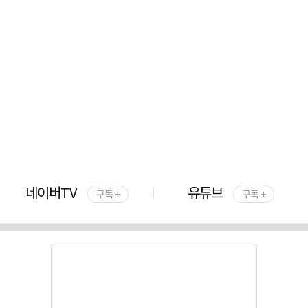
네이버TV
유튜브
구독 +
구독 +