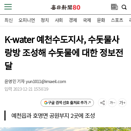
최신
오피니언
정치
사회
경제
국제
문화
스포츠
K-water 예천수도지사, 수돗물사
랑방 조성해 수돗물에 대한 정보전
달
윤영민 기자
yun1011@imaeil.com
입력 2023-12-21 15:50:19
구글 검색 선호 출처로 추가
예천읍과 호명면 공원부지 2곳에 조성