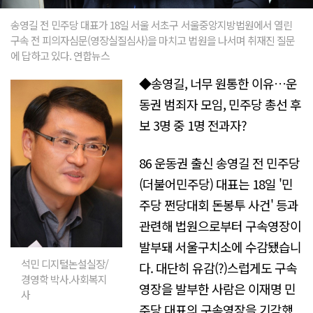
송영길 전 민주당 대표가 18일 서울 서초구 서울중앙지방법원에서 열린
구속 전 피의자심문(영장실질심사)을 마치고 법원을 나서며 취재진 질문
에 답하고 있다. 연합뉴스
◆송영길, 너무 원통한 이유…운
동권 범죄자 모임, 민주당 총선 후
보 3명 중 1명 전과자?
86 운동권 출신 송영길 전 민주당
(더불어민주당) 대표는 18일 '민
주당 쩐당대회 돈봉투 사건' 등과
관련해 법원으로부터 구속영장이
발부돼 서울구치소에 수감됐습니
석민 디지털논설실장/
다. 대단히 유감(?)스럽게도 구속
경영학 박사.사회복지
영장을 발부한 사람은 이재명 민
사
주당 대표의 구속영장을 기각했