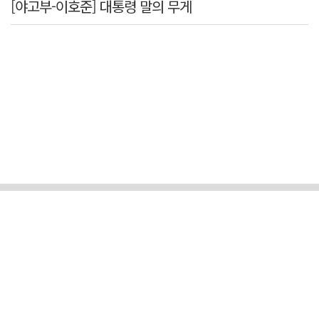
[야고부-이호준] 대통령 말의 무게