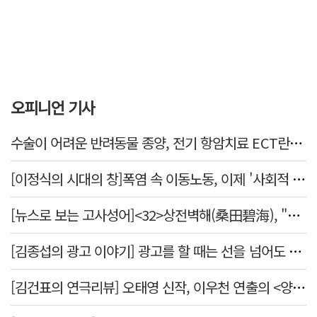
오피니언 기사
수술이 어려운 반려동물 종양, 전기 항암치료 ECT란? [반려동물 건강톡톡]
[이정식의 시대의 창]폭염 속 이동노동, 이제 '사회적 위험 관리'로 전환할 때
[뉴스로 보는 고사성어]<32>상전벽해(桑田碧海), "뽕나무밭이 푸른 바다가 되었다."
[김종섭의 광고 이야기] 광고를 할 때는 선을 넘어도 좋습니다.
[김건표의 연극리뷰] 오태영 신작, 이우천 연출의 <양은 양순하다>"국민을 온순한 양으로 길들이는 전체주의적 정치의 알레고리"