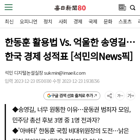
최신
오피니언
정치
사회
경제
국제
문화
스포츠
한동훈 활용법 Vs. 억울한 송영길…
한국 경제 성적표 [석민의News픽]
석민 디지털논설실장
sukmin@imaeil.com
입력 2023-12-23 05:00:00 수정 2023-12-23 19:38:56
구글 검색 선호 출처로 추가
◆송영길, 너무 원통한 이유…운동권 범죄자 모임,
민주당 총선 후보 3명 중 1명 전과자?
◆'아바타' 한동훈 국힘 비대위원장의 도전…낡은