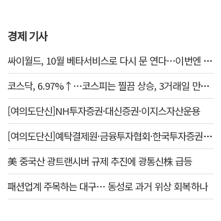
경제 기사
싸이월드, 10월 베타서비스로 다시 문 연다…이번엔 진짜 부활할까
코스닥, 6.97%↑…코스피는 찔끔 상승, 3거래일 만에 반등
[여의도단신]NH투자증권·대신증권·이지스자산운용
[여의도단신]예탁결제원·금융투자협회·한국투자증권·미래에셋증권
美 중국산 광트랜시버 규제 추진에 광통신株 급등
패션업계 주목하는 대구… 동성로 과거 위상 회복하나