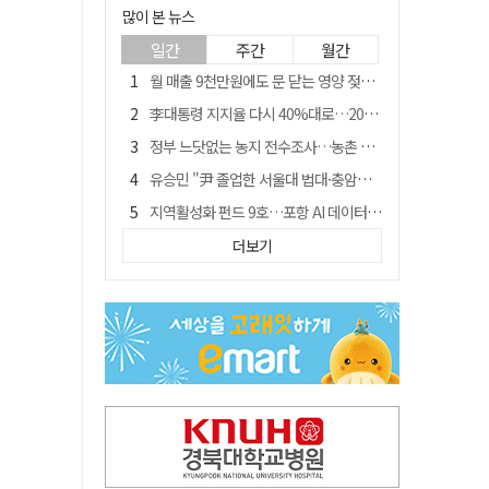
많이 본 뉴스
일간
주간
월간
월 매출 9천만원에도 문 닫는 영양 젖소농장… "일할 사람이 없어"
李대통령 지지율 다시 40%대로…20대는 18.8%p 급락
정부 느닷없는 농지 전수조사…농촌 들쑤시는 '경자유전'의 칼날
유승민 "尹 졸업한 서울대 법대·충암고도 없애야"…李 육사 통합 직격
지역활성화 펀드 9호…포항 AI 데이터센터에 6천억 투입
국민 51.9% "李 대통령 재판 재개 필요하다"
더보기
경북 영천시, 9월부터 11월까지 반값 여행 혜택 제공
[농지 전수조사 폐해] 농지값도 흔들리나…"도지 막히면 헐값 매물 나올 수도"
아쉬운 태클
'솔리다임 IPO 추진설' SK하이닉스, 주가 9% 급락