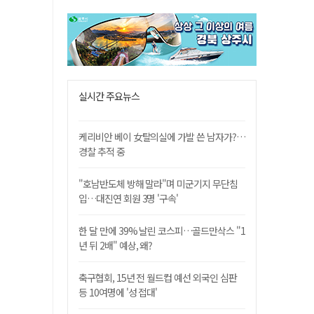
실시간 주요뉴스
케리비안 베이 女탈의실에 가발 쓴 남자가?…
경찰 추적 중
"호남반도체 방해 말라"며 미군기지 무단침
입…대진연 회원 3명 '구속'
한 달 만에 39% 날린 코스피…골드만삭스 "1
년 뒤 2배" 예상, 왜?
축구협회, 15년 전 월드컵 예선 외국인 심판
등 10여명에 '성 접대'