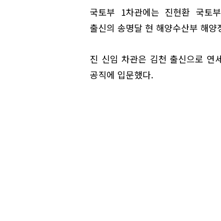
국토부 1차관에는 진현환 국토부
출신의 송명달 현 해양수산부 해양
진 신임 차관은 김천 출신으로 연세
공직에 입문했다.