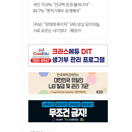
국민 75.6% "안규백 장관 물러나야"…
84.7% "병적기록부 공개해야"
[속보] "정청래 죽이자" SNS 암살 모의자들,
서로 모르는 사이였다…檢송치