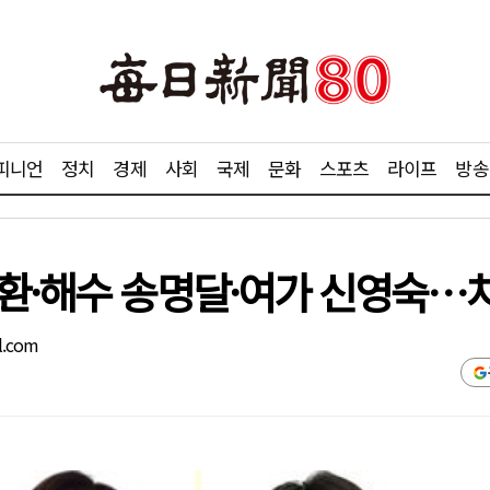
피니언
정치
경제
사회
국제
문화
스포츠
라이프
방송
현환·해수 송명달·여가 신영숙…
l.com