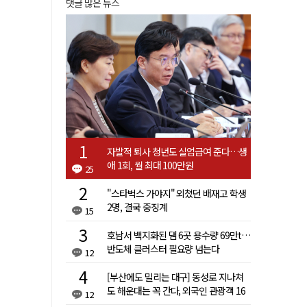
댓글 많은 뉴스
자발적 퇴사 청년도 실업급여 준다…생
애 1회, 월 최대 100만원
25
"스타벅스 가야지" 외쳤던 배재고 학생
2명, 결국 중징계
15
호남서 백지화된 댐 6곳 용수량 69만t…
반도체 클러스터 필요량 넘는다
12
[부산에도 밀리는 대구] 동성로 지나쳐
도 해운대는 꼭 간다, 외국인 관광객 16
12
배 차이