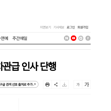
지면보기
기사제보
로그인
회원가입
·연예
주간매일
차관급 인사 단행
가
가
구글 검색 선호 출처로 추가