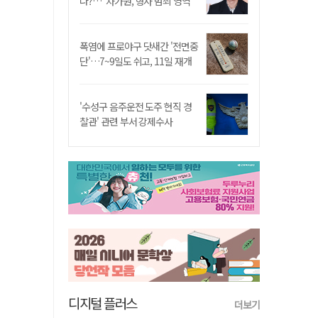
나?…"차가원, 형사 범죄 영역"
폭염에 프로야구 닷새간 '전면중
단'…7~9일도 쉬고, 11일 재개
'수성구 음주운전 도주 현직 경
찰관' 관련 부서 강제수사
디지털 플러스
더보기