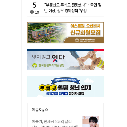
"부동산도 주식도 잘못했다"…국민 절
반 이상, 정부 경제정책 '부정'
10
이슈&뉴스
이승기, 전세금 105억 날리