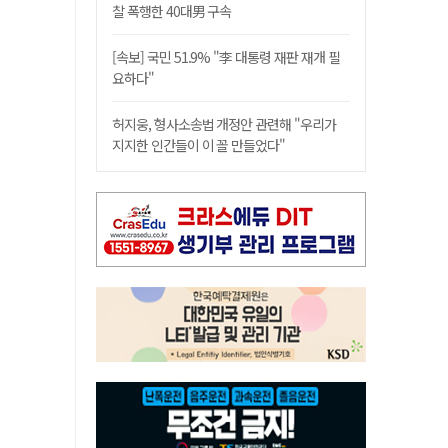
찰 폭행한 40대男 구속
[속보] 국민 51.9% "李 대통령 재판 재개 필
요하다"
허지웅, 형사소송법 개정안 관련해 "우리가
지지한 인간들이 이 꼴 만들었다"