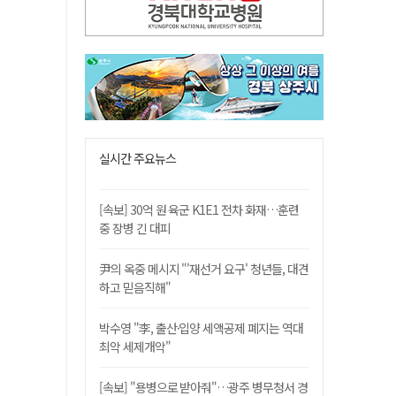
실시간 주요뉴스
[속보] 30억 원 육군 K1E1 전차 화재…훈련
중 장병 긴 대피
尹의 옥중 메시지 "'재선거 요구' 청년들, 대견
하고 믿음직해"
박수영 "李, 출산·입양 세액공제 폐지는 역대
최악 세제개악"
[속보] "용병으로 받아줘"…광주 병무청서 경