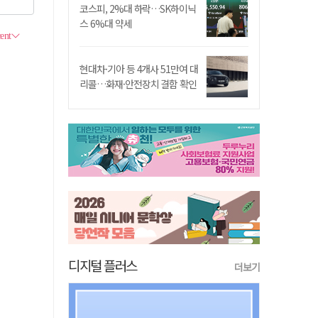
코스피, 2%대 하락…SK하이닉
스 6%대 약세
현대차·기아 등 4개사 51만여 대
리콜…화재·안전장치 결함 확인
디지털 플러스
더보기