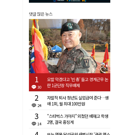
댓글 많은 뉴스
오발 막겠다고 '빈 총' 들고 경계근무 논
란 1군단장 직무배제
30
자발적 퇴사 청년도 실업급여 준다…생
애 1회, 월 최대 100만원
24
"스타벅스 가야지" 외쳤던 배재고 학생
2명, 결국 중징계
14
뜨는 명물 달성공원 새벽시장 '관광 명소