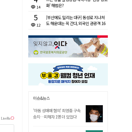
화' 해법은?
14
[부산에도 밀리는 대구] 동성로 지나쳐
도 해운대는 꼭 간다, 외국인 관광객 16
12
배 차이
이슈&뉴스
'아동 성매매 혐의' 최영중 구속
송치…피해자 1명 더 있었다