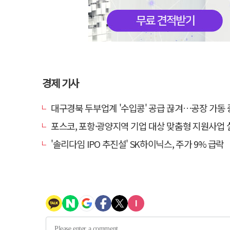
경제 기사
대구경북 두부업계 '수입콩' 공급 끊겨…공장 가동 중단 등 '존
포스코, 포항·광양지역 기업 대상 맞춤형 지원사업 실질적 성
'솔리다임 IPO 추진설' SK하이닉스, 주가 9% 급락