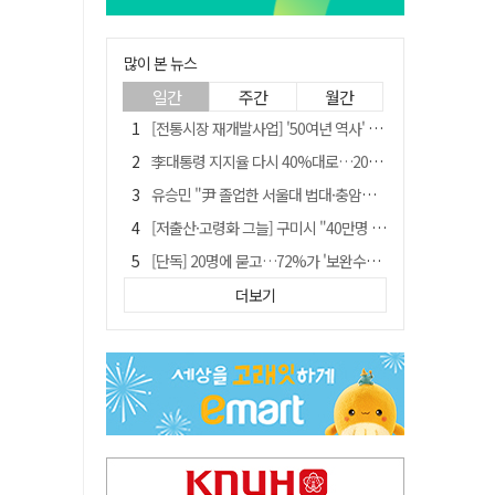
많이 본 뉴스
일간
주간
월간
[전통시장 재개발사업] '50여년 역사' 수성시장 자리에 25층 주상복합 들어선다
李대통령 지지율 다시 40%대로…20대는 18.8%p 급락
유승민 "尹 졸업한 서울대 법대·충암고도 없애야"…李 육사 통합 직격
[저출산·고령화 그늘] 구미시 "40만명 사수" 고령군 "3만명대 회복"
[단독] 20명에 묻고…72%가 '보완수사권 폐지'?
[전통시장 재개발사업] 신천시장 재개발, 준공 후에도 소송전
더보기
李대통령 "육사 출신이 또 쿠데타 할 수도"…육사 총동창회 "정치적 보복"
[인사]경상북도
"김용민, 흑백논리로 세상 보는 듯" 검찰 내부서 지탄
포항에 6천억원 규모 AI 데이터센터 들어선다