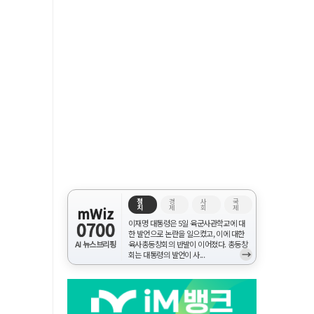
정
경
사
국
치
제
회
제
mWiz
0700
이재명 대통령은 5일 육군사관학교에 대
한 발언으로 논란을 일으켰고, 이에 대한
AI 뉴스브리핑
육사총동창회의 반발이 이어졌다. 총동창
→
회는 대통령의 발언이 사...