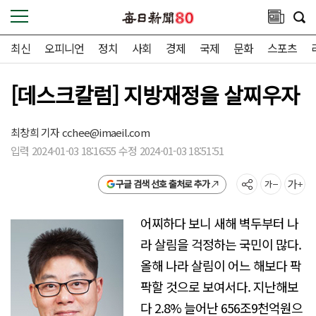
최신
오피니언
정치
사회
경제
국제
문화
스포츠
[데스크칼럼] 지방재정을 살찌우자
최창희 기자
cchee@imaeil.com
입력 2024-01-03 18:16:55 수정 2024-01-03 18:51:51
구글 검색 선호 출처로 추가
어찌하다 보니 새해 벽두부터 나
라 살림을 걱정하는 국민이 많다.
올해 나라 살림이 어느 해보다 팍
팍할 것으로 보여서다. 지난해보
다 2.8% 늘어난 656조9천억원으