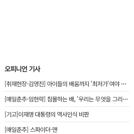
오피니언 기사
[취재현장-김영진] 아이들의 배움까지 '최저가'여야 하나
[매일춘추-임현락] 침몰하는 배, '우리는 무엇을 그리는가'
[기고]이재명 대통령의 역사인식 비판
[매일춘추] 스파이더-맨