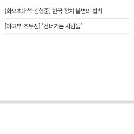
[화요초대석-김형준] 한국 정치 불변의 법칙
[야고부-조두진] '건너가는 사람들'