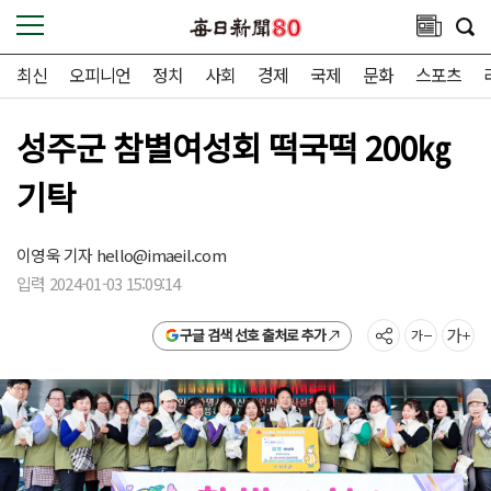
최신
오피니언
정치
사회
경제
국제
문화
스포츠
성주군 참별여성회 떡국떡 200㎏
기탁
이영욱 기자
hello@imaeil.com
입력 2024-01-03 15:09:14
구글 검색 선호 출처로 추가