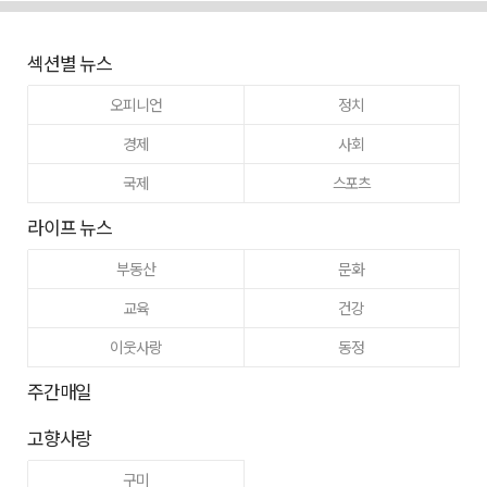
섹션별 뉴스
오피니언
정치
경제
사회
국제
스포츠
라이프 뉴스
부동산
문화
교육
건강
이웃사랑
동정
주간매일
고향사랑
구미