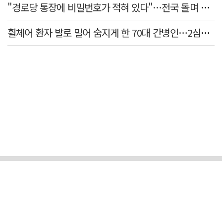
"경로당 통장에 비밀번호가 적혀 있다"…전국 돌며 경로당 13곳 턴 30대 구속
휠체어 환자 발로 밀어 숨지게 한 70대 간병인…2심도 집행유예