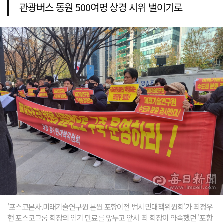
관광버스 동원 500여명 상경 시위 벌이기로
'포스코본사.미래기술연구원 본원 포항이전 범시민대책위원회'가 최정우
현 포스코그룹 회장의 임기 만료를 앞두고 앞서 최 회장이 약속했던 '포항