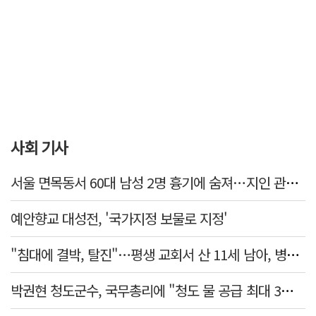
사회 기사
서울 면목동서 60대 남성 2명 흉기에 숨져…지인 관계로 추정
예안향교 대성전, '국가지정 보물로 지정'
"침대에 결박, 탈진"…평생 교회서 산 11세 남아, 병원 이송 끝 숨져
박권현 청도군수, 국무총리에 "청도 물 공급 최대 3만t 늘려달라"