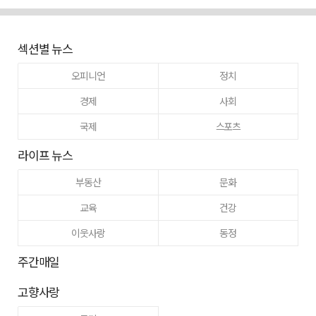
섹션별 뉴스
오피니언
정치
경제
사회
국제
스포츠
라이프 뉴스
부동산
문화
교육
건강
이웃사랑
동정
주간매일
고향사랑