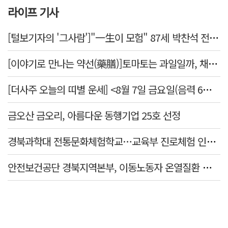
라이프 기사
[털보기자의 '그사람']"一生이 모험" 87세 박찬석 전 경북대 총장
[이야기로 만나는 약선(藥膳)]토마토는 과일일까, 채소일까
[더사주 오늘의 띠별 운세] <8월 7일 금요일(음력 6월25일)>
금오산 금오리, 아름다운 동행기업 25호 선정
경북과학대 전통문화체험학교…교육부 진로체험 인증기관 선정
안전보건공단 경북지역본부, 이동노동자 온열질환 예방 캠페인