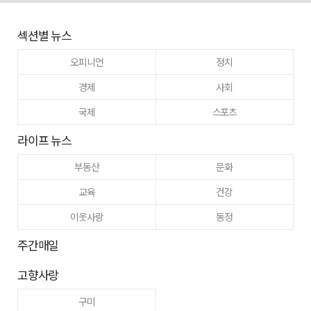
섹션별 뉴스
오피니언
정치
경제
사회
국제
스포츠
라이프 뉴스
부동산
문화
교육
건강
이웃사랑
동정
주간매일
고향사랑
구미