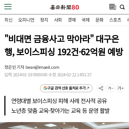
최신
오피니언
정치
사회
경제
국제
문화
스포츠
"비대면 금융사고 막아라" 대구은
행, 보이스피싱 192건·62억원 예방
정은빈 기자
bean@imaeil.com
입력 2024-01-19 09:00:00 수정 2024-02-22 14:51:37
구글 검색 선호 출처로 추가
연령대별 보이스피싱 피해 사례 전사적 공유
노년층 맞춤 교육·찾아가는 교육 등 운영 활발