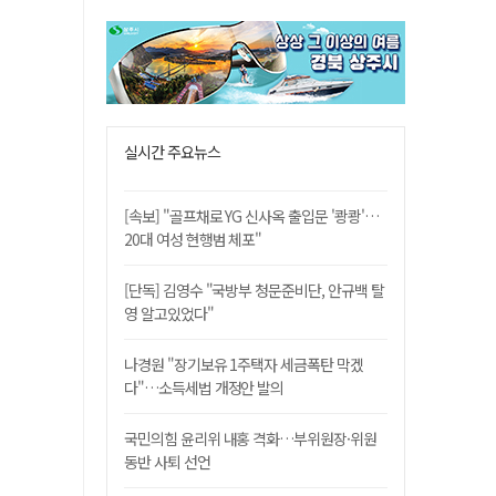
실시간 주요뉴스
[속보] "골프채로 YG 신사옥 출입문 '쾅쾅'…
20대 여성 현행범 체포"
[단독] 김영수 "국방부 청문준비단, 안규백 탈
영 알고있었다"
나경원 "장기보유 1주택자 세금폭탄 막겠
다"…소득세법 개정안 발의
국민의힘 윤리위 내홍 격화…부위원장·위원
동반 사퇴 선언