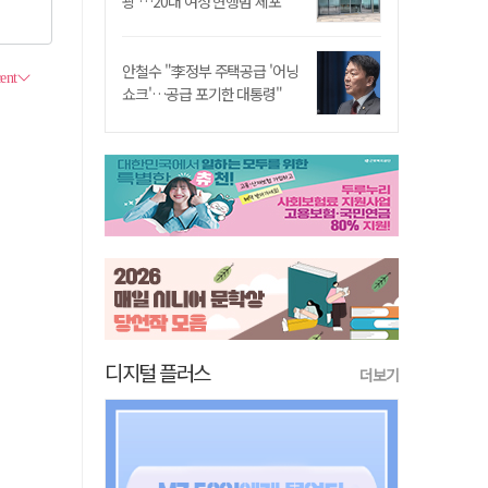
쾅'…20대 여성 현행범 체포"
안철수 "李정부 주택공급 '어닝
쇼크'…공급 포기한 대통령"
디지털 플러스
더보기