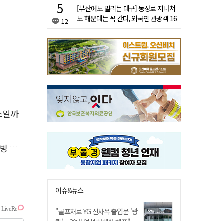
[부산에도 밀리는 대구] 동성로 지나쳐
도 해운대는 꼭 간다, 외국인 관광객 16
12
배 차이
소일까
페인
이슈&뉴스
"골프채로 YG 신사옥 출입문 '쾅