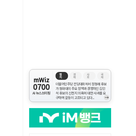
정
경
사
국
치
제
회
제
mWiz
0700
더불어민주당 전당대회에서 정청래 후보
가 청와대의 주요 정책과 경쟁자인 김민
AI 뉴스브리핑
석 후보의 신천지 의혹에 대한 사과를 요
→
구하며 갈등이 고조되고 있다...