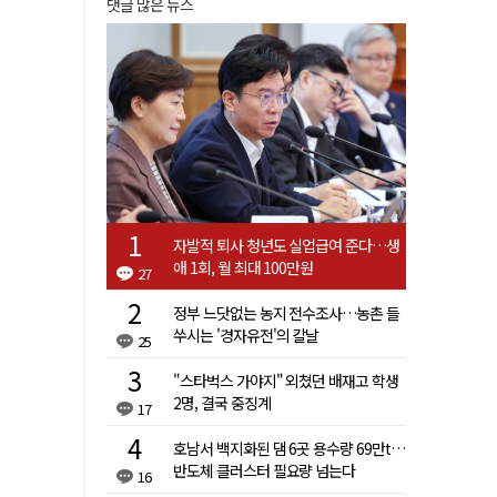
댓글 많은 뉴스
자발적 퇴사 청년도 실업급여 준다…생
애 1회, 월 최대 100만원
27
정부 느닷없는 농지 전수조사…농촌 들
쑤시는 '경자유전'의 칼날
25
"스타벅스 가야지" 외쳤던 배재고 학생
2명, 결국 중징계
17
호남서 백지화된 댐 6곳 용수량 69만t…
반도체 클러스터 필요량 넘는다
16