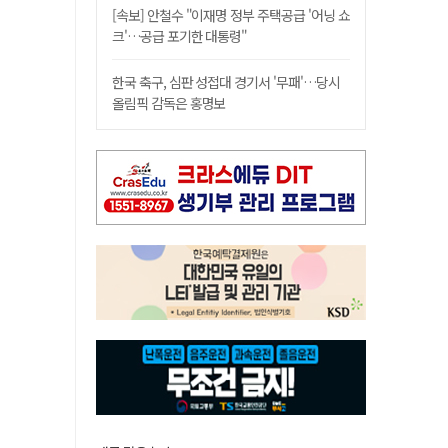
[속보] 안철수 "이재명 정부 주택공급 '어닝 쇼
크'…공급 포기한 대통령"
한국 축구, 심판 성접대 경기서 '무패'…당시
올림픽 감독은 홍명보