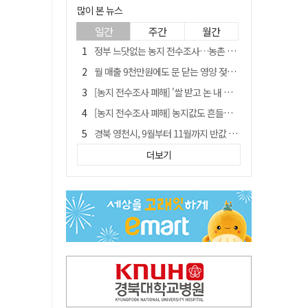
많이 본 뉴스
일간
주간
월간
정부 느닷없는 농지 전수조사…농촌 들쑤시는 '경자유전'의 칼날
월 매출 9천만원에도 문 닫는 영양 젖소농장… "일할 사람이 없어"
[농지 전수조사 폐해] '쌀 받고 논 내 준' 도지농 이제 어쩌나?
[농지 전수조사 폐해] 농지값도 흔들리나…"도지 막히면 헐값 매물 나올 수도"
경북 영천시, 9월부터 11월까지 반값 여행 혜택 제공
'솔리다임 IPO 추진설' SK하이닉스, 주가 9% 급락
더보기
국민 51.9% "李 대통령 재판 재개 필요하다"
[농지 전수조사 폐해] 실경작농·청년농 부담도 커진다
아쉬운 태클
TK신공항 참여 주저한 LH, 광주군공항 사업에는 앞장