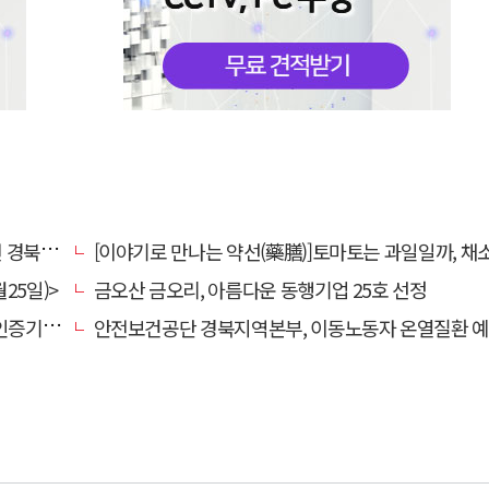
대 총장
[이야기로 만나는 약선(藥膳)]토마토는 과일일까, 채
25일)>
금오산 금오리, 아름다운 동행기업 25호 선정
관 선정
안전보건공단 경북지역본부, 이동노동자 온열질환 예방 캠