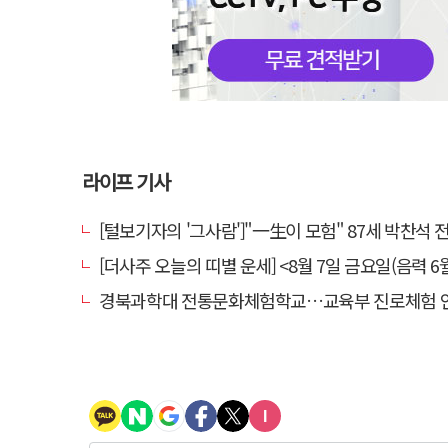
라이프 기사
[털보기자의 '그사람']"一生이 모험" 87세 박찬석 전 경북
[더사주 오늘의 띠별 운세] <8월 7일 금요일(음력 6월
경북과학대 전통문화체험학교…교육부 진로체험 인증기