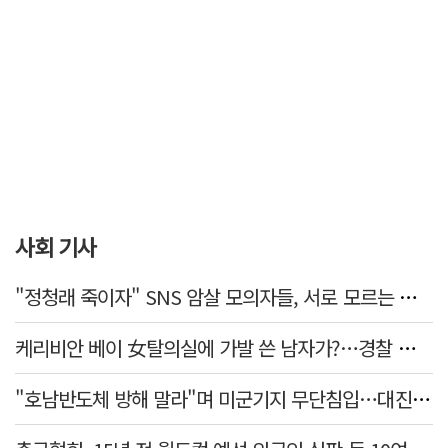
사회 기사
"정청래 죽이자" SNS 암살 모의자들, 서로 모르는 사이였다…檢송치
케리비안 베이 女탈의실에 가발 쓴 남자가?…경찰 추적 중
"호남반도체 방해 말라"며 미군기지 무단침입…대진연 회원 3명 '구속'