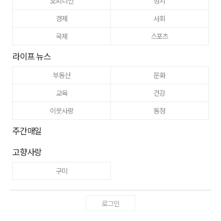
오피니언
정치
경제
사회
국제
스포츠
라이프 뉴스
부동산
문화
교육
건강
이웃사랑
동정
주간매일
고향사랑
구미
로그인