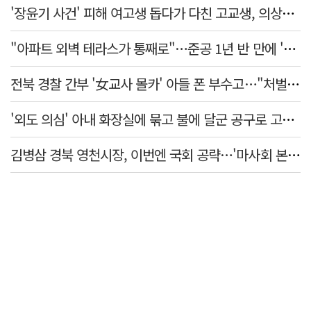
'장윤기 사건' 피해 여고생 돕다가 다친 고교생, 의상자 인정
"아파트 외벽 테라스가 통째로"…준공 1년 반 만에 '아찔 사고'
전북 경찰 간부 '女교사 몰카' 아들 폰 부수고…"처벌 못하는 사안" 내부망에 글
'외도 의심' 아내 화장실에 묶고 불에 달군 공구로 고문…남편 검거
김병삼 경북 영천시장, 이번엔 국회 공략…'마사회 본사 이전·광역교통망 확충' 요청