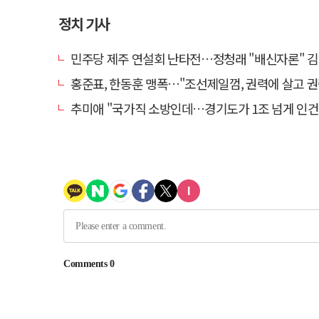
정치 기사
민주당 제주 연설회 난타전…정청래 "배신자론" 김민석 "관리
홍준표, 한동훈 맹폭…"조선제일껌, 권력에 살고 권력에 
추미애 "국가직 소방인데…경기도가 1조 넘게 인건