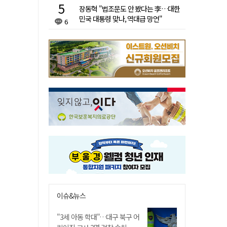
장동혁 "법조문도 안 봤다는 李…대한
민국 대통령 맞나, 역대급 망언"
6
이슈&뉴스
"3세 아동 학대"…대구 북구 어