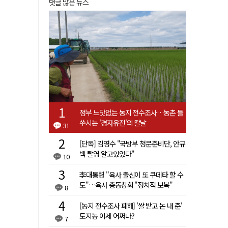
댓글 많은 뉴스
정부 느닷없는 농지 전수조사…농촌 들
쑤시는 '경자유전'의 칼날
31
[단독] 김영수 "국방부 청문준비단, 안규
백 탈영 알고있었다"
10
李대통령 "육사 출신이 또 쿠데타 할 수
도"…육사 총동창회 "정치적 보복"
8
[농지 전수조사 폐해] '쌀 받고 논 내 준'
도지농 이제 어쩌나?
7