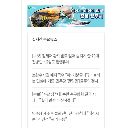
실시간 주요뉴스
[속보] 휠체어 환자 발로 밀어 숨지게 한 70대
간병인…2심도 집행유예
보완수사권 폐지 직후 "야~기분좋다"?…불타
는 민심에 기름, 민주당 '말말말'[금주의 정치
舌전]
[속보] '심판 성접대' 논란 축구협회 결국 사
과…"깊이 반성, 쇄신하겠다"
민주당 제주 연설회 난타전…정청래 "배신자
론" 김민석 "관리 무능"