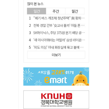
많이 본 뉴스
일간
주간
월간
"폐기 버스 개조해 청년주택" 與 황희…'딸 학비는 年 4200만원'
전북 경찰 간부 '女교사 몰카' 아들 폰 부수고…"처벌 못하는 사안" 내부망에 글
SK하이닉스, 주당 375원 분기 배당 공시…"3분기 중 주주환원 방안 확정"
'새 아시아쿼터는 어떨까' 삼성 라이온즈, 새 얼굴 투수 미야모리 영입
'외도 의심' 아내 화장실에 묶고 불에 달군 공구로 고문…남편 검거
박권현 청도군수, '햇빛 연금 사업' 공약 시동걸어
더보기
김병삼 경북 영천시장, 이번엔 국회 공략…'마사회 본사 이전·광역교통망 확충' 요청
경찰, 9월 초부터 상피제 전격 실시…가족 사건 수사 못해
"3세 아동 학대"…대구 북구 국공립어린이집 교사 2명 검찰 송치
봉화서 주택 에어컨 실외기에서 시작된 불… 주택 화재로 번져