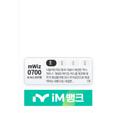
정
경
사
국
치
제
회
제
mWiz
0700
더불어민주당 황희 의원이 제안한 '버스
하우스' 개념은 폐기된 버스를 개조해 대
AI 뉴스브리핑
학가 청년들에게 임시 주거공간으로 제공
→
하자는 내용으로, 네덜란...