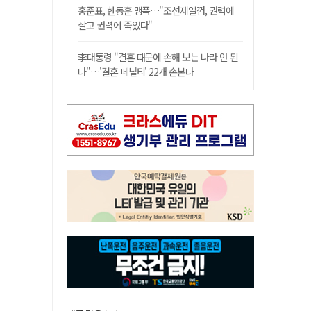
홍준표, 한동훈 맹폭…"조선제일껌, 권력에
살고 권력에 죽었다"
李대통령 "결혼 때문에 손해 보는 나라 안 된
다"…'결혼 페널티' 22개 손본다