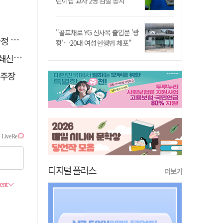
린이집 교사 2명 검찰 송치
"골프채로 YG 신사옥 출입문 '쾅
단"
쾅'…20대 여성 현행범 체포"
겠다"
 주장
디지털 플러스
더보기