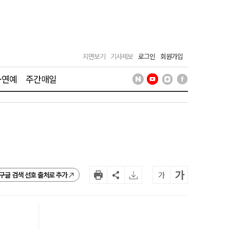
지면보기
기사제보
로그인
회원가입
·연예
주간매일
가
가
구글 검색 선호 출처로 추가