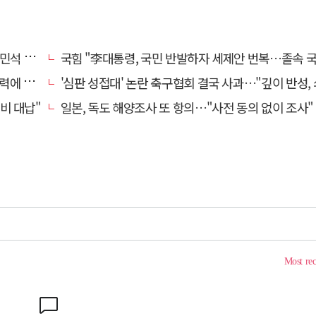
 무능"
국힘 "李대통령, 국민 반발하자 세제안 번복…졸속 국정 즉각 중
죽었다"
'심판 성접대' 논란 축구협회 결국 사과…"깊이 반성, 쇄신하
비 대납"
일본, 독도 해양조사 또 항의…"사전 동의 없이 조사"