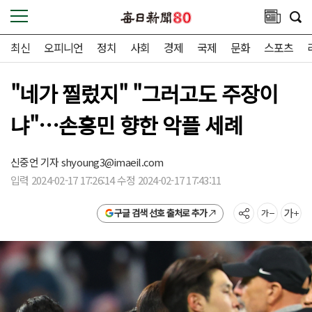
최신
오피니언
정치
사회
경제
국제
문화
스포츠
"네가 찔렀지" "그러고도 주장이
냐"…손흥민 향한 악플 세례
신중언 기자
shyoung3@imaeil.com
입력 2024-02-17 17:26:14 수정 2024-02-17 17:43:11
구글 검색 선호 출처로 추가