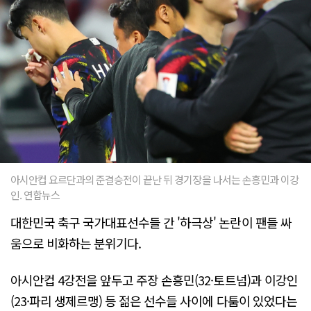
아시안컵 요르단과의 준결승전이 끝난 뒤 경기장을 나서는 손흥민과 이강
인. 연합뉴스
대한민국 축구 국가대표선수들 간 '하극상' 논란이 팬들 싸
움으로 비화하는 분위기다.
아시안컵 4강전을 앞두고 주장 손흥민(32·토트넘)과 이강인
(23·파리 생제르맹) 등 젊은 선수들 사이에 다툼이 있었다는