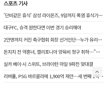
스포츠 기사
'단비같은 휴식' 삼성 라이온즈, 9일까지 폭염 휴식기에 재정비
대구FC, 승격 원한다면 이번 경기 승리해야
2만명까지 커진 축구협회 회장 선거인단…누가 유리할까
돈치치 전 약혼녀, 캘리포니아 양육비 청구 취하…"합의로 해결"
실카 베이·시 스위트, 브라이턴 마일 9파전 맞대결
리버풀, PSG 바르콜라에 1,900억 제안…세 번째 1억 파운드 영입 추진