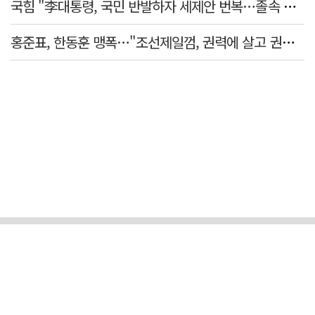
국힘 "李대통령, 국민 반발하자 세제안 번복…졸속 국정 즉각 중단"
홍준표, 한동훈 맹폭…"조선제일껌, 권력에 살고 권력에 죽었다"