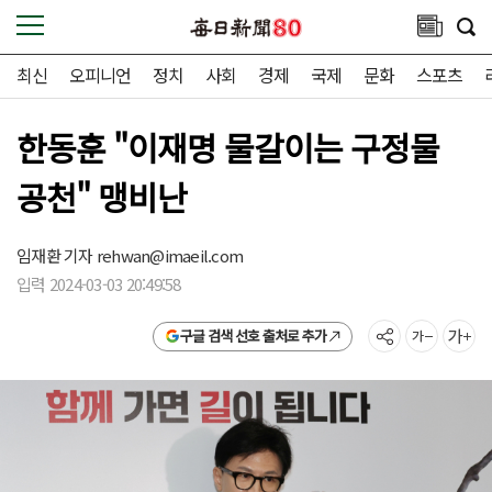
최신
오피니언
정치
사회
경제
국제
문화
스포츠
한동훈 "이재명 물갈이는 구정물
공천" 맹비난
임재환 기자
rehwan@imaeil.com
입력 2024-03-03 20:49:58
구글 검색 선호 출처로 추가