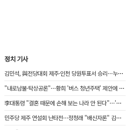
정치 기사
김민석, 與전당대회 제주·인천 당원투표서 승리…누적 득표는 '초박빙'
"내로남불·탁상공론"…황희 '버스 청년주택' 제안에 與 내부서도 쓴소리
李대통령 "결혼 때문에 손해 보는 나라 안 된다"…'결혼 페널티' 22개 손본다
민주당 제주 연설회 난타전…정청래 "배신자론" 김민석 "관리 무능"