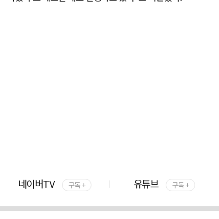
네이버TV
유튜브
구독 +
구독 +