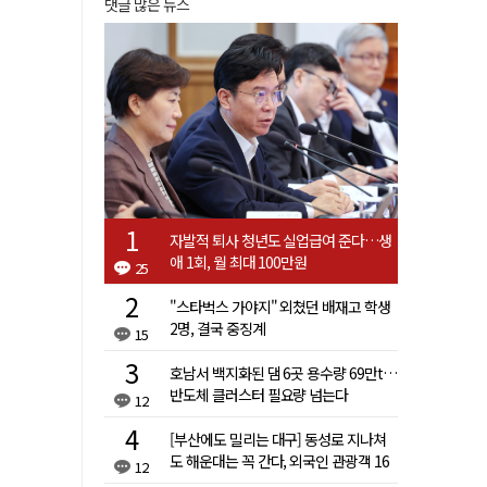
댓글 많은 뉴스
자발적 퇴사 청년도 실업급여 준다…생
애 1회, 월 최대 100만원
25
"스타벅스 가야지" 외쳤던 배재고 학생
2명, 결국 중징계
15
호남서 백지화된 댐 6곳 용수량 69만t…
반도체 클러스터 필요량 넘는다
12
[부산에도 밀리는 대구] 동성로 지나쳐
도 해운대는 꼭 간다, 외국인 관광객 16
12
배 차이