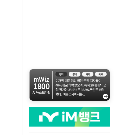
정치
경제
사회
국제
mWiz
이재명 대통령의 국정 운영 지지율이
1800
40%대로 하락했으며, 특히 20대에서 긍
정 평가는 33.9%로 18.8%포인트 하락
AI 뉴스브리핑
했다. 여론조사에서는...
→