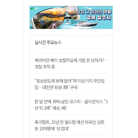
실시간 주요뉴스
케리비안 베이 女탈의실에 가발 쓴 남자가?…
경찰 추적 중
"호남반도체 방해 말라"며 미군기지 무단침
입…대진연 회원 3명 '구속'
한 달 만에 39% 날린 코스피…골드만삭스 "1
년 뒤 2배" 예상, 왜?
축구협회, 15년 전 월드컵 예선 외국인 심판
등 10여명에 '성 접대'