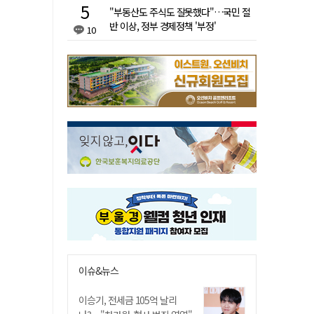
"부동산도 주식도 잘못했다"…국민 절
반 이상, 정부 경제정책 '부정'
10
이슈&뉴스
이승기, 전세금 105억 날리