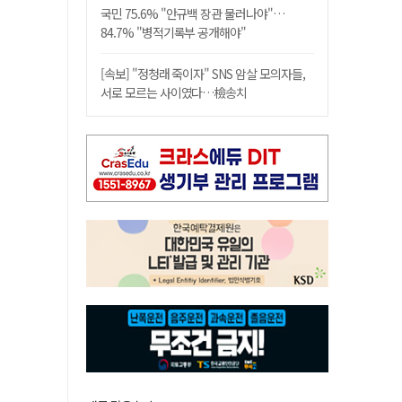
국민 75.6% "안규백 장관 물러나야"…
84.7% "병적기록부 공개해야"
[속보] "정청래 죽이자" SNS 암살 모의자들,
서로 모르는 사이였다…檢송치