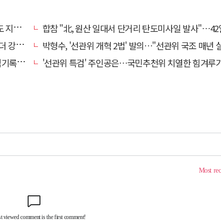
학습"
합참 "北, 원산 일대서 단거리 탄도미사일 발사"…42
해졌다
박형수, '선관위 개혁 2법' 발의…"선관위 국조 매년 
개해야"
'선관위 특검' 주인공은…국민추천위 치열한 힘겨루기 나