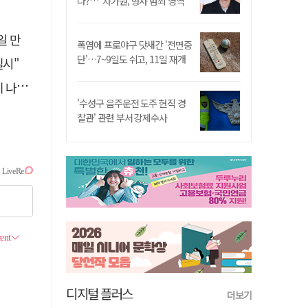
나?…"차가원, 형사 범죄 영역"
일 만
폭염에 프로야구 닷새간 '전면중
단'…7~9일도 쉬고, 11일 재개
실시"
설 듯
'수성구 음주운전 도주 현직 경
찰관' 관련 부서 강제수사
디지털 플러스
더보기