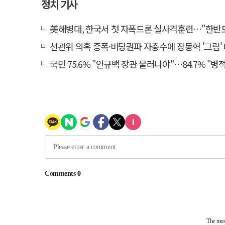
정치 기사
美해병대, 한국서 첫 자폭드론 실사격훈련…"한반도 지형 
선관위 의혹 증폭·비당권파 자충수에 장동혁 '그립' 더 강
국민 75.6% "안규백 장관 물러나야"…84.7% "병적기록부 공