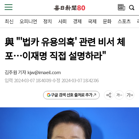
최신
오피니언
정치
사회
경제
국제
문화
스포츠
與 "'법카 유용의혹' 관련 비서 체
포…이재명 직접 설명하라"
김주원 기자
kjw@imaeil.com
입력 2024-03-07 18:40:09 수정 2024-03-07 18:42:06
구글 검색 선호 출처로 추가