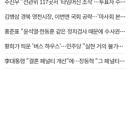
주진우 "선관위 117곳서 '타임머신 조작'…투표자 수 미리 입력"
김병삼 경북 영천시장, 이번엔 국회 공략…'마사회 본사 이전·광역교통망 확충' 요청
홍준표 "윤석열·한동훈 같은 정치검사 때문에 수사권마저 탈취 당해"
황희가 띄운 '버스 하우스'…민주당 "실현 거의 불가능, 해프닝으로 봐달라"
李대통령 "결혼 페널티 개선"에…장동혁 "그 페널티 만든 게 이 정권"