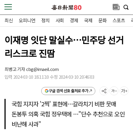
최신
오피니언
정치
사회
경제
국제
문화
스포츠
이재명 잇단 말실수…민주당 선거
리스크로 진땀
최병고 기자
cbg@imaeil.com
입력 2024-03-10 18:11:10 수정 2024-03-10 20:46:03
구글 검색 선호 출처로 추가
국힘 지지자 '2찍' 표현에…갈라치기 비판 뭇매
돈봉투 의혹 국힘 정우택에 …"단수 추천으로 오인
비난해 사과"