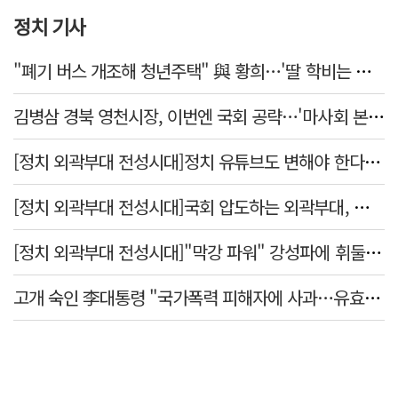
정치 기사
"폐기 버스 개조해 청년주택" 與 황희…'딸 학비는 年 4200만원'
김병삼 경북 영천시장, 이번엔 국회 공략…'마사회 본사 이전·광역교통망 확충' 요청
[정치 외곽부대 전성시대]정치 유튜브도 변해야 한다 "화합과 존중"
[정치 외곽부대 전성시대]국회 압도하는 외곽부대, 목소리 왜 커지나?
[정치 외곽부대 전성시대]"막강 파워" 강성파에 휘둘리는 여야 …"이슈 메이킹" 커지는 변방의 북소리
고개 숙인 李대통령 "국가폭력 피해자에 사과…유효기간 없는 책임"