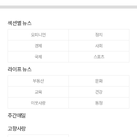
섹션별 뉴스
오피니언
정치
경제
사회
국제
스포츠
라이프 뉴스
부동산
문화
교육
건강
이웃사랑
동정
주간매일
고향사랑