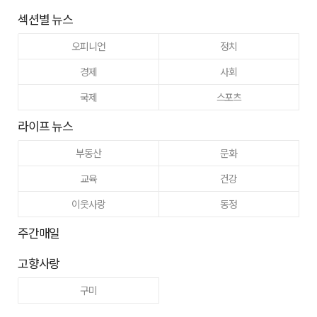
섹션별 뉴스
오피니언
정치
경제
사회
국제
스포츠
라이프 뉴스
부동산
문화
교육
건강
이웃사랑
동정
주간매일
고향사랑
구미