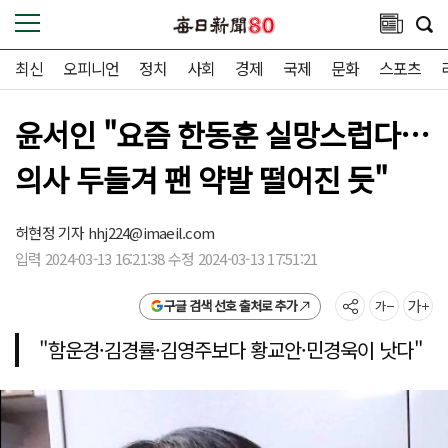
최신
오피니언
정치
사회
경제
국제
문화
스포츠
윤서인 "요즘 한동훈 실망스럽다…
의사 두들겨 팬 약발 떨어진 듯"
허현정 기자
hhj224@imaeil.com
입력 2024-03-13 16:21:38 수정 2024-03-13 17:51:21
구글 검색 선호 출처로 추가
"함운경·김경률·김영주보다 황교안·민경욱이 낫다"