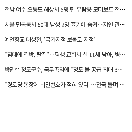
전남 여수 오동도 해상서 5명 탄 유람용 모터보트 전복…2명 숨져
서울 면목동서 60대 남성 2명 흉기에 숨져…지인 관계로 추정
예안향교 대성전, '국가지정 보물로 지정'
"침대에 결박, 탈진"…평생 교회서 산 11세 남아, 병원 이송 끝 숨져
박권현 청도군수, 국무총리에 "청도 물 공급 최대 3만t 늘려달라"
"경로당 통장에 비밀번호가 적혀 있다"…전국 돌며 경로당 13곳 턴 30대 구속