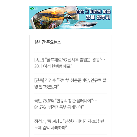
실시간 주요뉴스
[속보] "골프채로 YG 신사옥 출입문 '쾅쾅'…
20대 여성 현행범 체포"
[단독] 김영수 "국방부 청문준비단, 안규백 탈
영 알고있었다"
국민 75.6% "안규백 장관 물러나야"…
84.7% "병적기록부 공개해야"
정청래, 靑 겨냥... "신천지·레버리지·호남 반
도체 겁박 사과하라"