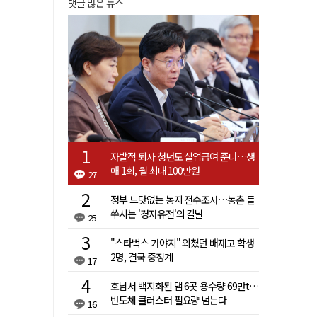
댓글 많은 뉴스
자발적 퇴사 청년도 실업급여 준다…생
애 1회, 월 최대 100만원
27
정부 느닷없는 농지 전수조사…농촌 들
쑤시는 '경자유전'의 칼날
25
"스타벅스 가야지" 외쳤던 배재고 학생
2명, 결국 중징계
17
호남서 백지화된 댐 6곳 용수량 69만t…
반도체 클러스터 필요량 넘는다
16