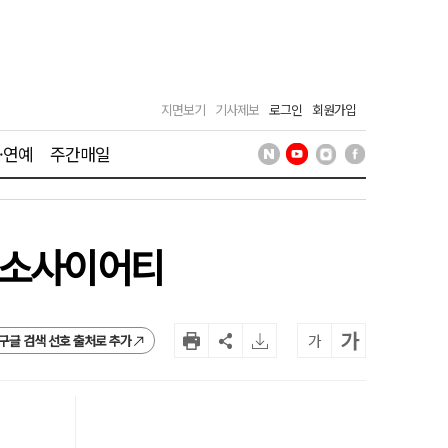
지면보기
기사제보
로그인
회원가입
·연예
주간매일
너소사이어티
가
가
구글 검색 선호 출처로 추가