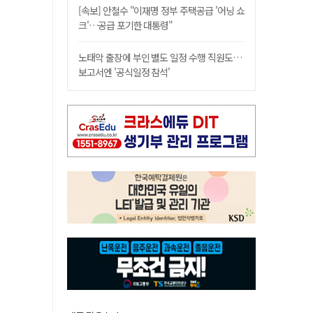
[속보] 안철수 "이재명 정부 주택공급 '어닝 쇼
크'…공급 포기한 대통령"
노태악 출장에 부인 별도 일정 수행 직원도…
보고서엔 '공식일정 참석'