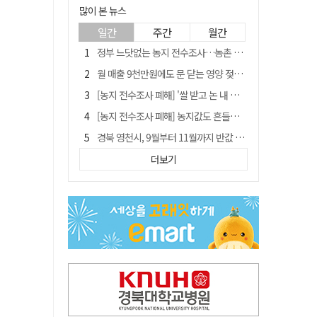
많이 본 뉴스
일간
주간
월간
정부 느닷없는 농지 전수조사…농촌 들쑤시는 '경자유전'의 칼날
월 매출 9천만원에도 문 닫는 영양 젖소농장… "일할 사람이 없어"
[농지 전수조사 폐해] '쌀 받고 논 내 준' 도지농 이제 어쩌나?
[농지 전수조사 폐해] 농지값도 흔들리나…"도지 막히면 헐값 매물 나올 수도"
경북 영천시, 9월부터 11월까지 반값 여행 혜택 제공
'솔리다임 IPO 추진설' SK하이닉스, 주가 9% 급락
더보기
국민 51.9% "李 대통령 재판 재개 필요하다"
[농지 전수조사 폐해] 실경작농·청년농 부담도 커진다
아쉬운 태클
김주수 전 의성군수 공덕비 결국 철거… 문화재법 위반 원상복구