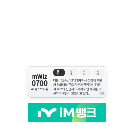
정
경
사
국
치
제
회
제
mWiz
0700
더불어민주당 전당대회에서 정청래 후보
가 청와대의 주요 정책과 경쟁자인 김민
AI 뉴스브리핑
석 후보의 신천지 의혹에 대한 사과를 요
→
구하며 갈등이 고조되고 있다...