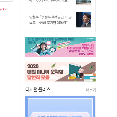
쾅'…20대 여성 현행범 체포"
안철수 "李정부 주택공급 '어닝
쇼크'…공급 포기한 대통령"
디지털 플러스
더보기