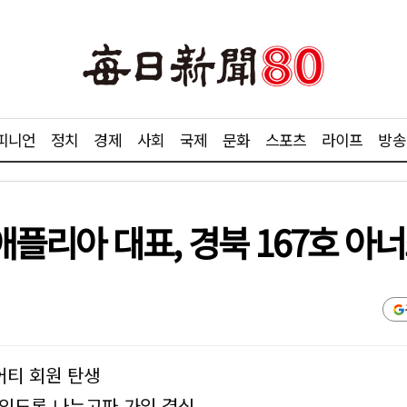
피니언
정치
경제
사회
국제
문화
스포츠
라이프
방송
플리아 대표, 경북 167호 아
어티 회원 탄생
 있도록 나누고파 가입 결심