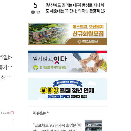
[부산에도 밀리는 대구] 동성로 지나쳐
도 해운대는 꼭 간다, 외국인 관광객 16
12
배 차이
5일)>
 선정
나서
이슈&뉴스
"골프채로 YG 신사옥 출입문 '쾅