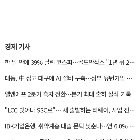
경제 기사
한 달 만에 39% 날린 코스피…골드만삭스 "1년 뒤 2배" 예상, 왜?
대동, 中 접고 대구에 AI 설비 구축…정부 유턴기업 선정
엘앤에프 2분기 흑자 전환…분기 최대 출하 실적 기록
"LCC 벗어나 SSC로"… 새 출발하는 티웨이, 사업 전략 발표
IBK기업은행, 취약계층 대출 문턱 낮춘다…연 6.0% 'i-ONE 햇살론 특례보증' 비대면 출시