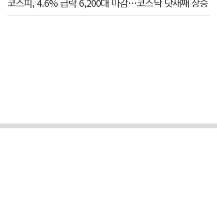
코스피, 4.6% 급락 6,200대 마감…코스닥 닷새째 상승