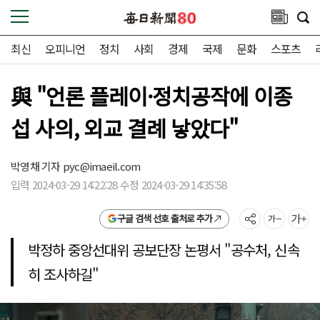
최신
오피니언
정치
사회
경제
국제
문화
스포츠
與 "언론 플레이·정치공작에 이종
섭 사의, 외교 결례 낳았다"
박영채 기자
pyc@imaeil.com
입력 2024-03-29 14:22:28 수정 2024-03-29 14:35:58
구글 검색 선호 출처로 추가
박정하 중앙선대위 공보단장 논평서 "공수처, 신속
히 조사하길"