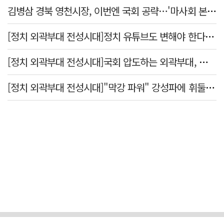
김병삼 경북 영천시장, 이번엔 국회 공략…'마사회 본사 이전·광역교통망 확충' 요청
[정치 외곽부대 전성시대]정치 유튜브도 변해야 한다 "화합과 존중"
[정치 외곽부대 전성시대]국회 압도하는 외곽부대, 목소리 왜 커지나?
[정치 외곽부대 전성시대]"막강 파워" 강성파에 휘둘리는 여야 …"이슈 메이킹" 커지는 변방의 북소리