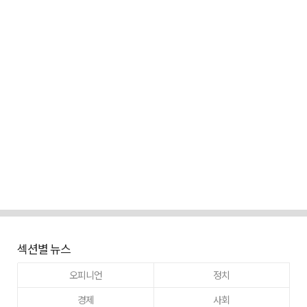
섹션별 뉴스
오피니언
정치
경제
사회