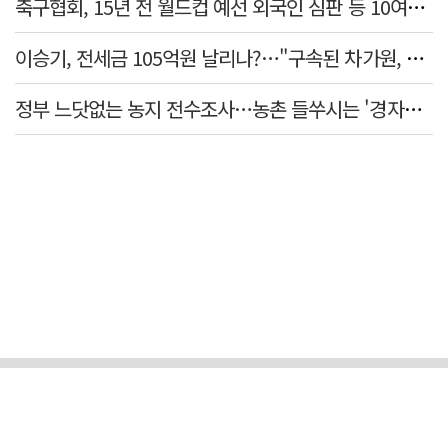
축구협회, 15년 전 월드컵 예선 외국인 심판 등 10여명에 '성 접대'
이승기, 전세금 105억원 날리나?…"구속된 차가원, 형사 범죄 영역"
정부 느닷없는 농지 전수조사…농촌 들쑤시는 '경자유전'의 칼날