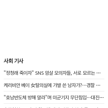
사회 기사
"정청래 죽이자" SNS 암살 모의자들, 서로 모르는 사이였다…檢송치
케리비안 베이 女탈의실에 가발 쓴 남자가?…경찰 추적 중
"호남반도체 방해 말라"며 미군기지 무단침입…대진연 회원 3명 '구속'