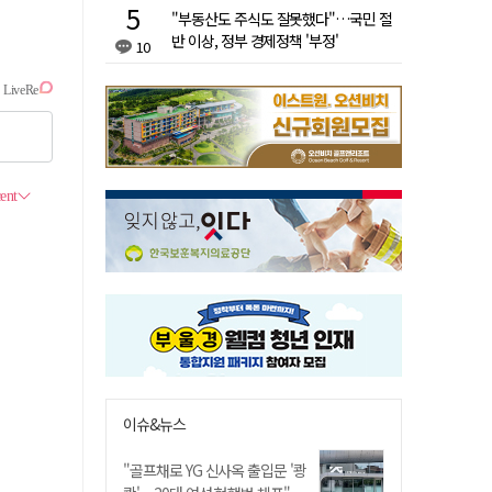
"부동산도 주식도 잘못했다"…국민 절
반 이상, 정부 경제정책 '부정'
10
이슈&뉴스
"골프채로 YG 신사옥 출입문 '쾅