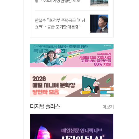
쾅'…20대 여성 현행범 체포"
안철수 "李정부 주택공급 '어닝
쇼크'…공급 포기한 대통령"
디지털 플러스
더보기