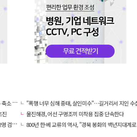
소 운영
"폭행 너무 심해 중태, 살인미수"…길거리서 지인 수십회 때린 50대 '긴급
초진
울진해경, 어선 구명조끼 미착용 집중 단속한다
찰 송치
800년 한·베 교류의 역사, "경북 봉화의 백년지대계로 피어난