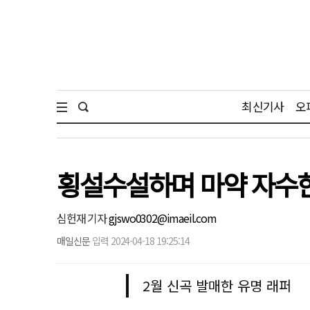
최신기사
오
횡설수설하며 마약 자수
심헌재 기자
gjswo0302@imaeil.com
매일신문
입력 2024-04-18 19:25:14
2월 신곡 발매한 유명 래퍼