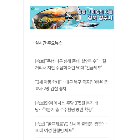
실시간 주요뉴스
[속보]"폭행 너무 심해 중태, 살인미수"…길
거리서 지인 수십회 때린 50대 '긴급체포'
"3세 아동 학대"…대구 북구 국공립어린이집
교사 2명 검찰 송치
[속보]SK하이닉스, 주당 375원 분기 배
당…"3분기 중 주주환원 방안 확정"
[속보] "골프채로 YG 신사옥 출입문 '쾅쾅'…
20대 여성 현행범 체포"