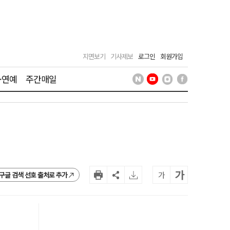
지면보기
기사제보
로그인
회원가입
·연예
주간매일
가
가
구글 검색 선호 출처로 추가