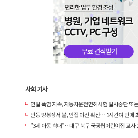
사회 기사
연일 폭염 지속, 자동차운전면허시험 일시중단 또는 축
안동 양봉장서 불, 인접 야산 확산… 1시간여 만에 
"3세 아동 학대"…대구 북구 국공립어린이집 교사 2명 검