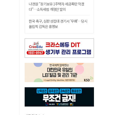
나경원 "장기보유 1주택자 세금폭탄 막겠
다"…소득세법 개정안 발의
한국 축구, 심판 성접대 경기서 '무패'…당시
올림픽 감독은 홍명보