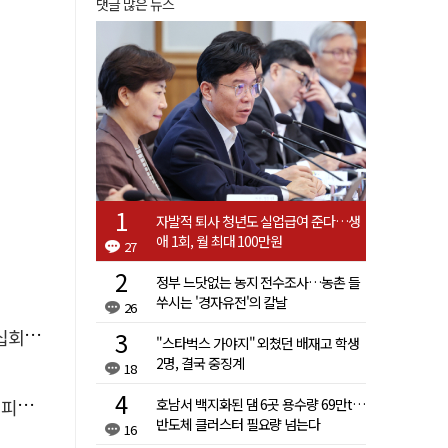
댓글 많은 뉴스
자발적 퇴사 청년도 실업급여 준다…생
애 1회, 월 최대 100만원
27
정부 느닷없는 농지 전수조사…농촌 들
쑤시는 '경자유전'의 칼날
26
체포'
"스타벅스 가야지" 외쳤던 배재고 학생
2명, 결국 중징계
18
다"
호남서 백지화된 댐 6곳 용수량 69만t…
반도체 클러스터 필요량 넘는다
16