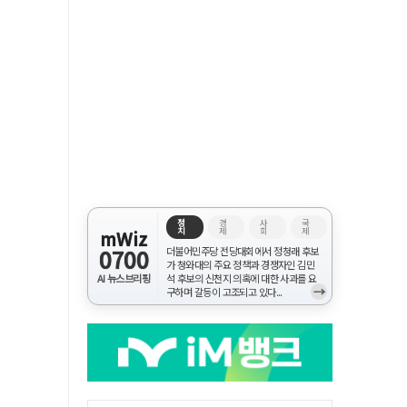
정
경
사
국
치
제
회
제
mWiz
0700
더불어민주당 전당대회에서 정청래 후보
가 청와대의 주요 정책과 경쟁자인 김민
AI 뉴스브리핑
석 후보의 신천지 의혹에 대한 사과를 요
→
구하며 갈등이 고조되고 있다...