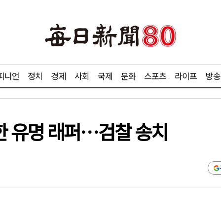
피니언
정치
경제
사회
국제
문화
스포츠
라이프
방송
한 유명 래퍼…검찰 송치