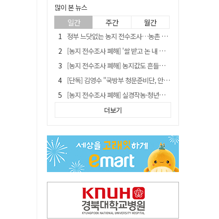
많이 본 뉴스
일간
주간
월간
정부 느닷없는 농지 전수조사…농촌 들쑤시는 '경자유전'의 칼날
[농지 전수조사 폐해] '쌀 받고 논 내 준' 도지농 이제 어쩌나?
[농지 전수조사 폐해] 농지값도 흔들리나…"도지 막히면 헐값 매물 나올 수도"
[단독] 김영수 "국방부 청문준비단, 안규백 탈영 알고있었다"
[농지 전수조사 폐해] 실경작농·청년농 부담도 커진다
[기고] 대구 미래는 금호강·팔공산에 있다
더보기
청도군정 '두 시어머니'가 되어서는 안된다
타는 목마름 청도, 해 저문 저수지 둑에 군수가 서 있었다
"상법개정해도 주주가 '봉'"…하이닉스 솔리다임 상장설에 술렁[개미와글와글]
임시휴업 들어갔던 홈플러스 영주점, 7일 영업 재개…지하 1층만 운영