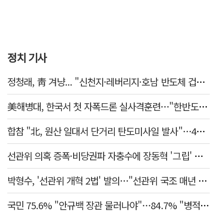
정치 기사
정청래, 靑 겨냥... "신천지·레버리지·호남 반도체 겁박 사과하라"
美해병대, 한국서 첫 자폭드론 실사격훈련…"한반도 지형 학습"
합참 "北, 원산 일대서 단거리 탄도미사일 발사"…42일 만
선관위 의혹 증폭·비당권파 자충수에 장동혁 '그립' 더 강해졌다
박형수, '선관위 개혁 2법' 발의…"선관위 국조 매년 실시"
국민 75.6% "안규백 장관 물러나야"…84.7% "병적기록부 공개해야"