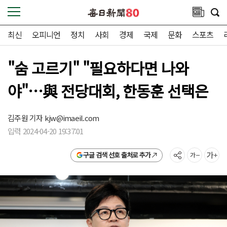
최신
오피니언
정치
사회
경제
국제
문화
스포츠
"숨 고르기" "필요하다면 나와
야"…與 전당대회, 한동훈 선택은
김주원 기자
kjw@imaeil.com
입력 2024-04-20 19:37:01
구글 검색 선호 출처로 추가