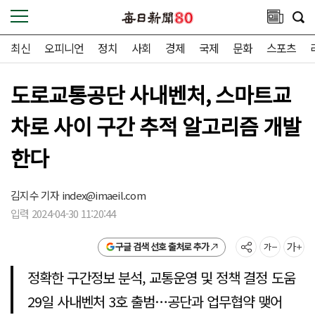
최신
오피니언
정치
사회
경제
국제
문화
스포츠
도로교통공단 사내벤처, 스마트교
차로 사이 구간 추적 알고리즘 개발
한다
김지수 기자
index@imaeil.com
입력 2024-04-30 11:20:44
구글 검색 선호 출처로 추가
정확한 구간정보 분석, 교통운영 및 정책 결정 도움
29일 사내벤처 3호 출범…공단과 업무협약 맺어