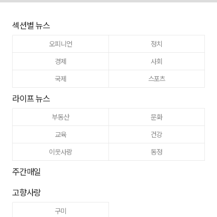
섹션별 뉴스
오피니언
정치
경제
사회
국제
스포츠
라이프 뉴스
부동산
문화
교육
건강
이웃사랑
동정
주간매일
고향사랑
구미