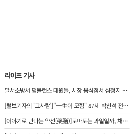
라이프 기사
달서소방서 펌뷸런스 대원들, 시장 음식점서 심정지 환자 생명 살려
[털보기자의 '그사람']"一生이 모험" 87세 박찬석 전 경북대 총장
[이야기로 만나는 약선(藥膳)]토마토는 과일일까, 채소일까