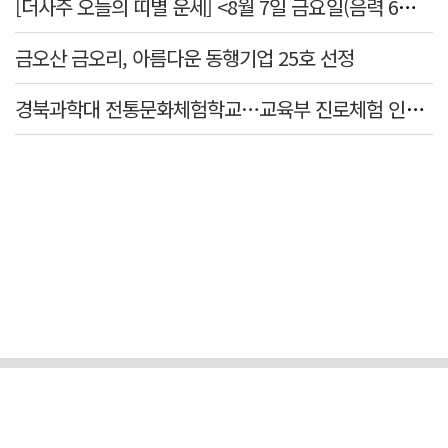
[더사주 오늘의 띠별 운세] <8월 7일 금요일(음력 6월25일)>
금오산 금오리, 아름다운 동행기업 25호 선정
경북과학대 전통문화체험학교…교육부 진로체험 인증기관 선정