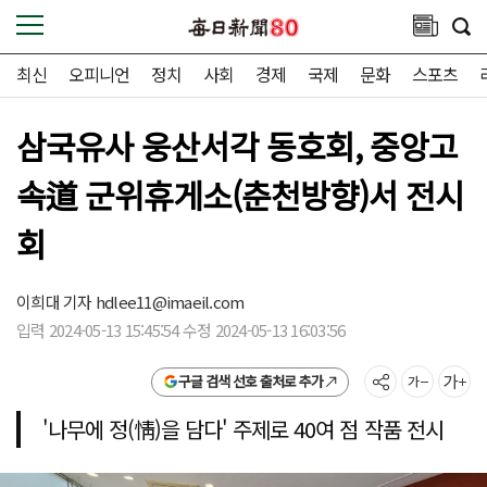
최신
오피니언
정치
사회
경제
국제
문화
스포츠
삼국유사 웅산서각 동호회, 중앙고
속道 군위휴게소(춘천방향)서 전시
회
이희대 기자
hdlee11@imaeil.com
입력 2024-05-13 15:45:54 수정 2024-05-13 16:03:56
구글 검색 선호 출처로 추가
'나무에 정(情)을 담다' 주제로 40여 점 작품 전시