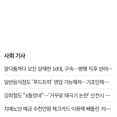
사회 기사
말다툼하다 모친 살해한 10대, 구속…범행 직후 반려견도 죽여
일반음식점도 '푸드트럭' 영업 가능해져…기초단체별 조례 개정 움직임
김희철도 "X돌았네"…'거꾸로 태극기 논란' 인천시 현수막, 이틀 만에 철거
치매노인 예금 수천만원 체크카드 이용해 빼돌린 70대 간병인, 집행유예