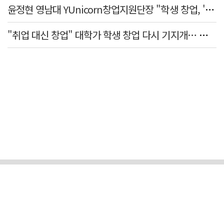
윤정현 영남대 YUnicorn창업지원단장 "학생 창업, '팀 빌딩'이 제일 중요"
"취업 대신 창업" 대학가 학생 창업 다시 기지개… 창업자·기업·매출 동반 성장