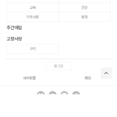
교육
건강
이웃사랑
동정
주간매일
고향사랑
구미
로그인
사이트맵
RSS
Copyright ⓒ
매일신문사
All right reserved