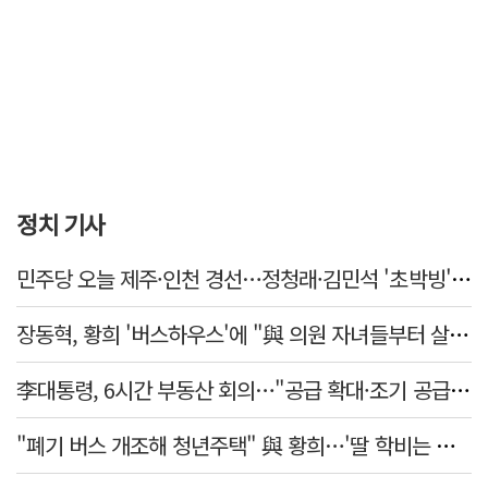
정치 기사
민주당 오늘 제주·인천 경선…정청래·김민석 '초박빙' 승부
장동혁, 황희 '버스하우스'에 "與 의원 자녀들부터 살아보면 어떨까?"
李대통령, 6시간 부동산 회의…"공급 확대·조기 공급 과감히 실천"
"폐기 버스 개조해 청년주택" 與 황희…'딸 학비는 年 4200만원'