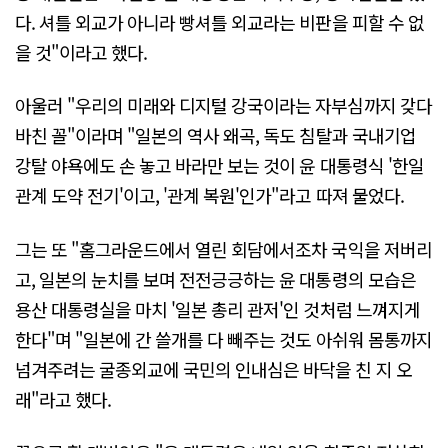
다. 셔틀 외교가 아니라 빵셔틀 외교라는 비판을 피할 수 없
을 것"이라고 했다.
아울러 "우리의 미래와 디지털 강국이라는 자부심까지 갖다
바친 꼴"이라며 "일본의 역사 왜곡, 독도 침탈과 국내기업
강탈 야욕에도 손 놓고 바라만 보는 것이 윤 대통령식 '한일
관계 도약 전기'이고, '관계 복원'인가"라고 따져 물었다.
그는 또 "홈그라운드에서 열린 회담에서조차 국익을 저버리
고, 일본의 눈치를 보며 전전긍긍하는 윤 대통령의 모습은
용산 대통령실을 마치 '일본 총리 관저'인 것처럼 느껴지게
한다"며 "일본에 간 쓸개를 다 빼주는 것도 아쉬워 몸통까지
넘겨주려는 굴종외교에 국민의 인내심은 바닥을 친 지 오
래"라고 했다.