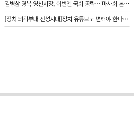
김병삼 경북 영천시장, 이번엔 국회 공략…'마사회 본사 이전·광역교통망 확충' 요청
[정치 외곽부대 전성시대]정치 유튜브도 변해야 한다 "화합과 존중"