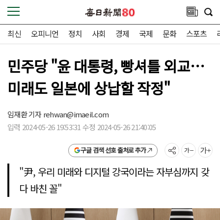
최신
오피니언
정치
사회
경제
국제
문화
스포츠
민주당 "윤 대통령, 빵셔틀 외교…
미래도 일본에 상납할 작정"
임재환 기자
rehwan@imaeil.com
입력 2024-05-26 19:53:31 수정 2024-05-26 21:40:05
구글 검색 선호 출처로 추가
"尹, 우리 미래와 디지털 강국이라는 자부심까지 갖
다 바친 꼴"