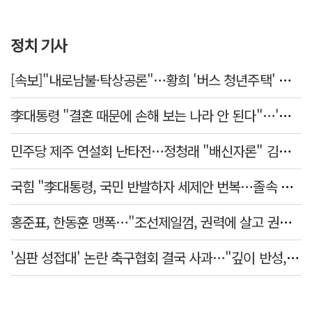
정치 기사
[속보]"내로남불·탁상공론"…황희 '버스 청년주택' 제안에 與 내부서도 쓴소리
李대통령 "결혼 때문에 손해 보는 나라 안 된다"…'결혼 페널티' 22개 손본다
민주당 제주 연설회 난타전…정청래 "배신자론" 김민석 "관리 무능"
국힘 "李대통령, 국민 반발하자 세제안 번복…졸속 국정 즉각 중단"
홍준표, 한동훈 맹폭…"조선제일껌, 권력에 살고 권력에 죽었다"
'심판 성접대' 논란 축구협회 결국 사과…"깊이 반성, 쇄신하겠다"