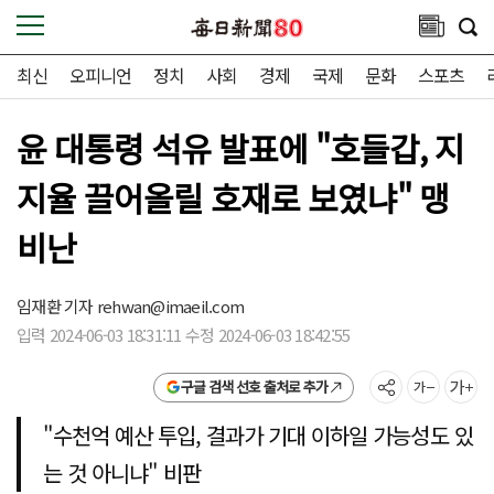
최신
오피니언
정치
사회
경제
국제
문화
스포츠
윤 대통령 석유 발표에 "호들갑, 지
지율 끌어올릴 호재로 보였냐" 맹
비난
임재환 기자
rehwan@imaeil.com
입력 2024-06-03 18:31:11 수정 2024-06-03 18:42:55
구글 검색 선호 출처로 추가
"수천억 예산 투입, 결과가 기대 이하일 가능성도 있
는 것 아니냐" 비판