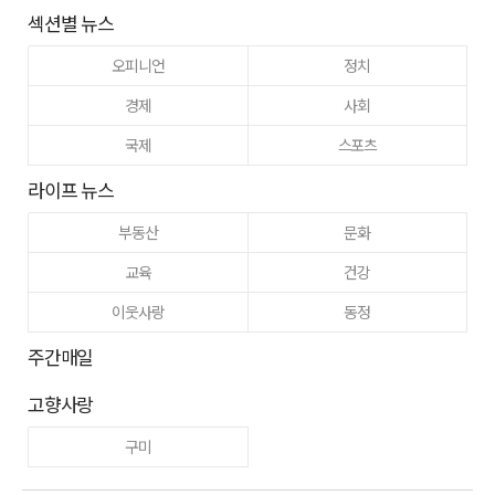
섹션별 뉴스
오피니언
정치
경제
사회
국제
스포츠
라이프 뉴스
부동산
문화
교육
건강
이웃사랑
동정
주간매일
고향사랑
구미