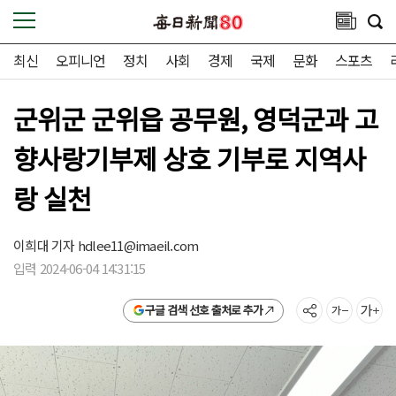
최신
오피니언
정치
사회
경제
국제
문화
스포츠
군위군 군위읍 공무원, 영덕군과 고
향사랑기부제 상호 기부로 지역사
랑 실천
이희대 기자
hdlee11@imaeil.com
입력 2024-06-04 14:31:15
구글 검색 선호 출처로 추가