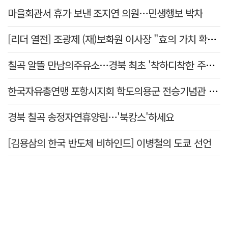
마을회관서 휴가 보낸 조지연 의원…민생행보 박차
[리더 열전] 조광제 (재)보화원 이사장 "효의 가치 확산 위해 젊은층 참여 이끌어낼 것"
칠곡 알뜰 만남의주유소…경북 최초 '착하디착한 주유소' 선정
한국자유총연맹 포항시지회 학도의용군 전승기념관 방문
경북 칠곡 송정자연휴양림…'북캉스'하세요
[김용삼의 한국 반도체 비하인드] 이병철의 도쿄 선언