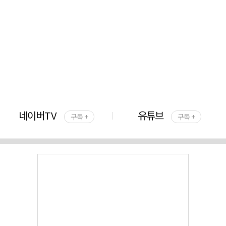
네이버TV
유튜브
구독 +
구독 +