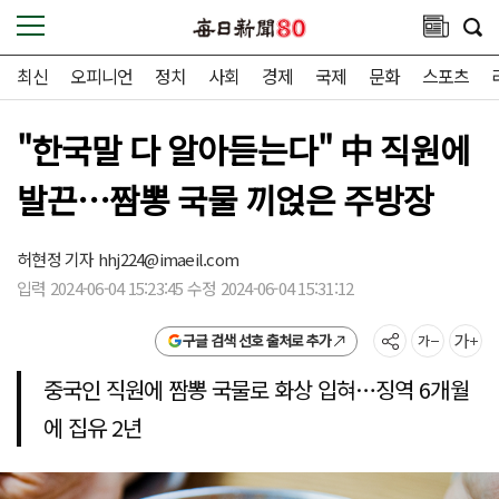
최신
오피니언
정치
사회
경제
국제
문화
스포츠
"한국말 다 알아듣는다" 中 직원에
발끈…짬뽕 국물 끼얹은 주방장
허현정 기자
hhj224@imaeil.com
입력 2024-06-04 15:23:45 수정 2024-06-04 15:31:12
구글 검색 선호 출처로 추가
중국인 직원에 짬뽕 국물로 화상 입혀…징역 6개월
에 집유 2년