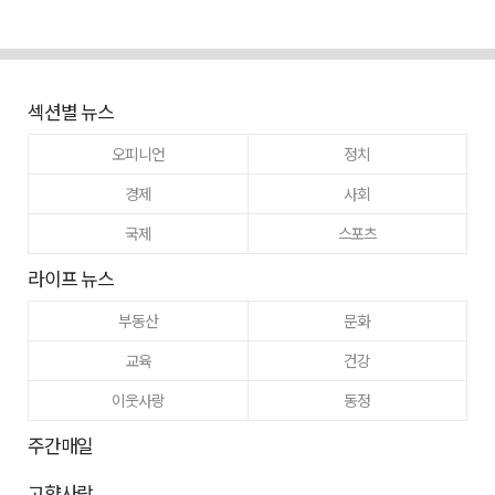
섹션별 뉴스
오피니언
정치
경제
사회
국제
스포츠
라이프 뉴스
부동산
문화
교육
건강
이웃사랑
동정
주간매일
고향사랑