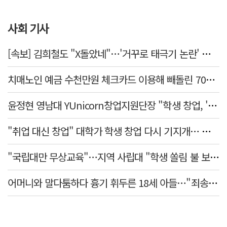
사회 기사
[속보] 김희철도 "X돌았네"…'거꾸로 태극기 논란' 인천시 현수막, 이틀 만에 철거
치매노인 예금 수천만원 체크카드 이용해 빼돌린 70대 간병인, 집행유예
윤정현 영남대 YUnicorn창업지원단장 "학생 창업, '팀 빌딩'이 제일 중요"
"취업 대신 창업" 대학가 학생 창업 다시 기지개… 창업자·기업·매출 동반 성장
"국립대만 무상교육"…지역 사립대 "학생 쏠림 불 보듯"
어머니와 말다툼하다 흉기 휘두른 18세 아들…"죄송하지 않나" 묻자 침묵