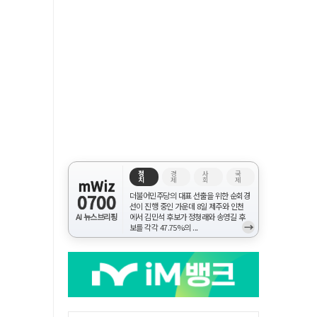
정
경
사
국
치
제
회
제
mWiz
0700
더불어민주당의 대표 선출을 위한 순회경
선이 진행 중인 가운데 8일 제주와 인천
AI 뉴스브리핑
에서 김민석 후보가 정청래와 송영길 후
→
보를 각각 47.75%의 ...