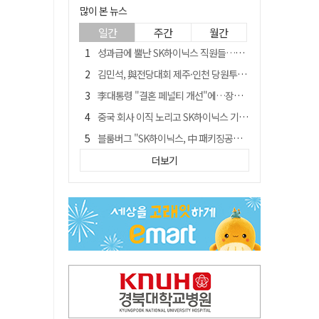
많이 본 뉴스
일간
주간
월간
성과급에 뿔난 SK하이닉스 직원들…3500명 모여 '새 노조' 만든다
김민석, 與전당대회 제주·인천 당원투표서 승리…누적 득표는 '초박빙'
李대통령 "결혼 페널티 개선"에…장동혁 "그 페널티 만든 게 이 정권"
중국 회사 이직 노리고 SK하이닉스 기밀 빼돌려…결국 실형
블룸버그 "SK하이닉스, 中 패키징공장 지분매각 등 검토"
트럼프 만난 손현보 목사…"현재 자유대한민국 여러 면에서 어려움"
더보기
수업 안 듣고 최대 700만원까지 챙긴 포항 A대학 '유령 선수' 등 19명 무더기 송치
경북 칠곡시니어클럽 커피앤솝 사업단…자개소품 만들기 문화체험 운영
"아버지 외출한 사이"…흉기로 40대母 살해한 고교 자퇴생, 구속 기로에
서울 면목동서 60대 남성 2명 흉기에 숨져…지인 관계로 추정