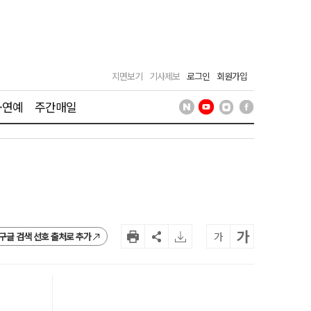
지면보기
기사제보
로그인
회원가입
·연예
주간매일
가
가
구글 검색 선호 출처로 추가