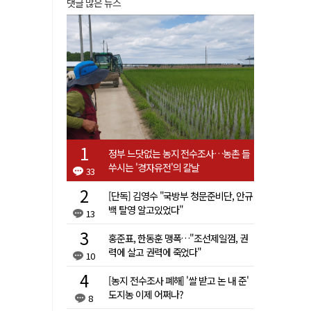
댓글 많은 뉴스
정부 느닷없는 농지 전수조사…농촌 들
쑤시는 '경자유전'의 칼날
33
[단독] 김영수 "국방부 청문준비단, 안규
백 탈영 알고있었다"
13
홍준표, 한동훈 맹폭…"조선제일껌, 권
력에 살고 권력에 죽었다"
10
[농지 전수조사 폐해] '쌀 받고 논 내 준'
도지농 이제 어쩌나?
8