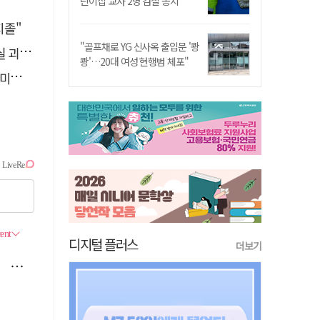
린이집 교사 2명 검찰 송치
지졸"
"골프채로 YG 신사옥 출입문 '쾅
총공세
쾅'…20대 여성 현행범 체포"
력"
디지털 플러스
더보기