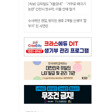
[속보] 김희철도 "X돌았네"…'거꾸로 태극기
논란' 인천시 현수막, 이틀 만에 철거
수사하던 경찰, 방치된 생후 2개월 신생아 '할
부지' 된 사연은