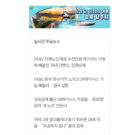
실시간 주요뉴스
[속보] 치매노인 예금 수천만원 체크카드 이용
해 빼돌린 70대 간병인, 집행유예
[속보] 중국 회사 이직 노리고 SK하이닉스 기
밀 빼돌려…결국 실형
성과급에 뿔난 SK하이닉스 직원들…3500명
모여 '새 노조' 만든다
어머니와 말다툼하다 흉기 휘두른 18세 아
들…"죄송하지 않나" 묻자 침묵