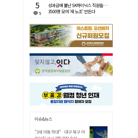
성과급에 뿔난 SK하이닉스 직원들…
3500명 모여 '새 노조' 만든다
5
이슈&뉴스
"3세 아동 학대"…대구 북구 어