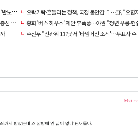
노조'?
오락가락·흔들리는 정책, 국정 불안감 ↑…野, "오합
 이끈다
황희 '버스 하우스' 제안 후폭풍…야권 "청년 우롱·현실 괴리" 
올까
주진우 "선관위 117곳서 '타임머신 조작'…투표자 수 미리 입