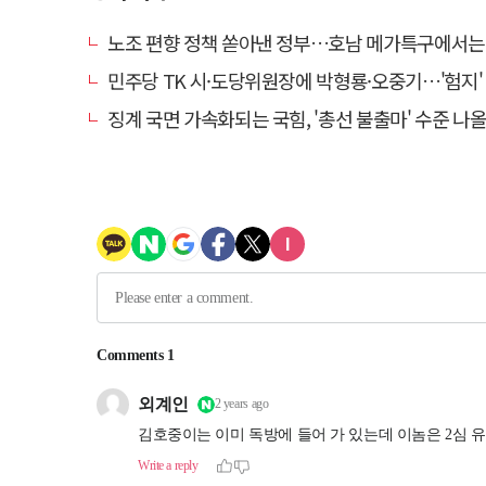
노조 편향 정책 쏟아낸 정부…호남 메가특구에서는 '반
민주당 TK 시·도당위원장에 박형룡·오중기…'험지' 총선
징계 국면 가속화되는 국힘, '총선 불출마' 수준 나