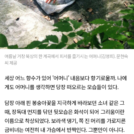
여름날 거창 북상의 한 계곡에서 피서를 즐기시는 어머니(김영희). 문현숙
씨 제공
세상 어느 향수가 있어 '어머니' 내음보다 향기로울까. 나에
게도 어머니를 생각하면 당장 떠오르는 모습들이 있다.
담장 아래 핀 봉숭아꽃을 지극하게 바라보던 소녀 같은 그
때, 장독대 먼지를 닦던 뒷모습은 화석이 되어 그리움이란
이름으로 착상되었다. 보라색 댕기, 쪽 진 머리를 가로지른
금비녀는 여전히 내 가슴에서 반짝인다. 그뿐만이 아니다.