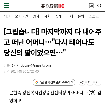
최신
오피니언
정치
사회
경제
국제
문화
스포츠
[그립습니다] 마지막까지 다 내어주
고 떠난 어머니…"다시 태어나도
당신의 딸이었으면…"
김동석 기자
dotory@imaeil.com
입력 2024-06-30 17:23:46
구글 검색 선호 출처로 추가
문현숙 강산복지건강증진센터장의 어머니 고(故) 김
영희 씨