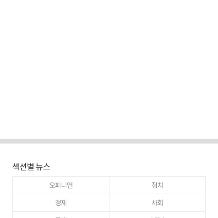
섹션별 뉴스
오피니언
정치
경제
사회