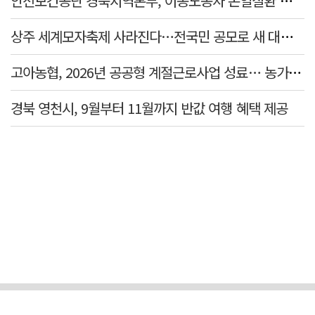
안전보건공단 경북지역본부, 이동노동자 온열질환 예방 캠페인
상주 세계모자축제 사라진다…전국민 공모로 새 대표축제 발굴 나서
고아농협, 2026년 공공형 계절근로사업 성료… 농가 일손 부족 해소 '효자'
경북 영천시, 9월부터 11월까지 반값 여행 혜택 제공