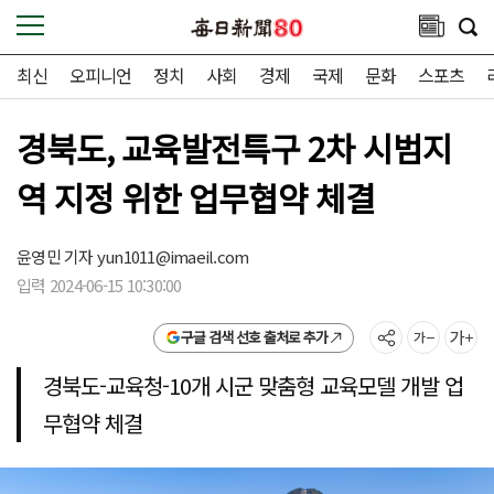
최신
오피니언
정치
사회
경제
국제
문화
스포츠
경북도, 교육발전특구 2차 시범지
역 지정 위한 업무협약 체결
윤영민 기자
yun1011@imaeil.com
입력 2024-06-15 10:30:00
구글 검색 선호 출처로 추가
경북도-교육청-10개 시군 맞춤형 교육모델 개발 업
무협약 체결