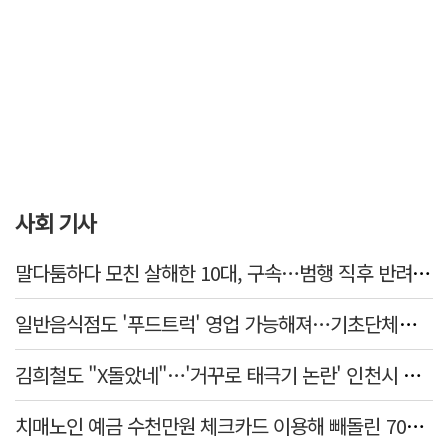
사회 기사
말다툼하다 모친 살해한 10대, 구속…범행 직후 반려견도 죽여
일반음식점도 '푸드트럭' 영업 가능해져…기초단체별 조례 개정 움직임
김희철도 "X돌았네"…'거꾸로 태극기 논란' 인천시 현수막, 이틀 만에 철거
치매노인 예금 수천만원 체크카드 이용해 빼돌린 70대 간병인, 집행유예