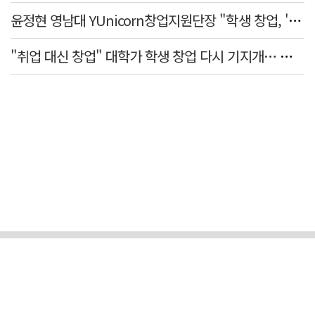
윤정현 영남대 YUnicorn창업지원단장 "학생 창업, '팀 빌딩'이 제일 중요"
"취업 대신 창업" 대학가 학생 창업 다시 기지개… 창업자·기업·매출 동반 성장