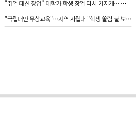
"취업 대신 창업" 대학가 학생 창업 다시 기지개… 창업자·기업·매출 동반 성장
"국립대만 무상교육"…지역 사립대 "학생 쏠림 불 보듯"