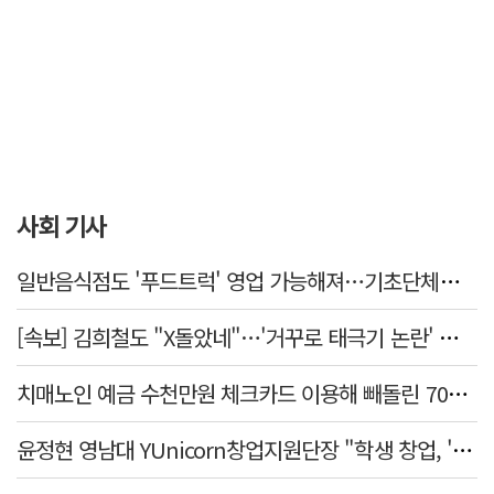
사회 기사
일반음식점도 '푸드트럭' 영업 가능해져…기초단체별 조례 개정 움직임
[속보] 김희철도 "X돌았네"…'거꾸로 태극기 논란' 인천시 현수막, 이틀 만에 철거
치매노인 예금 수천만원 체크카드 이용해 빼돌린 70대 간병인, 집행유예
윤정현 영남대 YUnicorn창업지원단장 "학생 창업, '팀 빌딩'이 제일 중요"