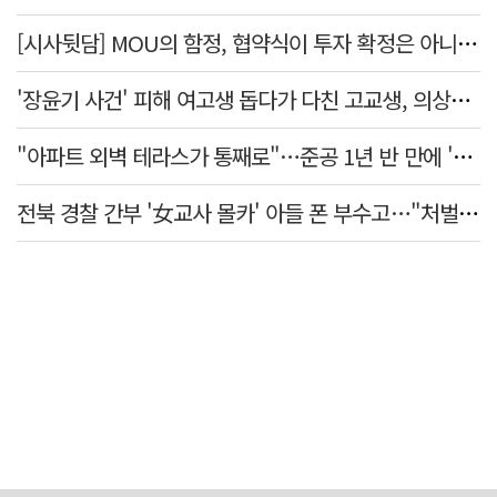
[시사뒷담] MOU의 함정, 협약식이 투자 확정은 아니긴 해
'장윤기 사건' 피해 여고생 돕다가 다친 고교생, 의상자 인정
"아파트 외벽 테라스가 통째로"…준공 1년 반 만에 '아찔 사고'
전북 경찰 간부 '女교사 몰카' 아들 폰 부수고…"처벌 못하는 사안" 내부망에 글