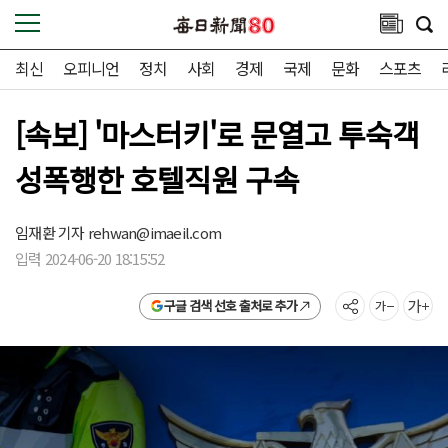
최신
오피니언
정치
사회
경제
국제
문화
스포츠
[속보] '마스터키'로 문열고 투숙객
성폭행한 호텔직원 구속
임재환 기자
rehwan@imaeil.com
입력 2024-06-20 18:15:52
구글 검색 선호 출처로 추가