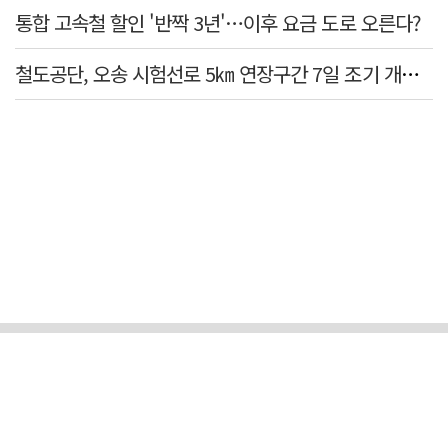
통합 고속철 할인 '반짝 3년'…이후 요금 도로 오른다?
철도공단, 오송 시험선로 5㎞ 연장구간 7일 조기 개통…LA 메트로 사업 지원