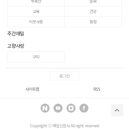
부동산
문화
교육
건강
이웃사랑
동정
주간매일
고향사랑
구미
로그인
사이트맵
RSS
Copyright ⓒ
매일신문사
All right reserved