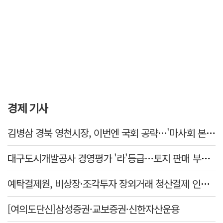
경제 기사
김병삼 경북 영천시장, 이번엔 국회 공략…'마사회 본사 이전·광역교통망 확충' 요청
대구도시개발공사 경영평가 '라'등급…토지 판매 부진에 1년 만에 두 단계 '뚝'
예탁결제원, 비상장·조각투자 장외거래 청산결제 인프라 구축 착수…연내 가동
[여의도단신]삼성증권·교보증권·신한자산운용