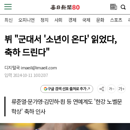
최신
오피니언
정치
사회
경제
국제
문화
스포츠
뷔 "군대서 '소년이 온다' 읽었다,
축하 드린다"
디지털국
imaeil@imaeil.com
입력 2024-10-11 10:02:07
구글 검색 선호 출처로 추가
류준열·문가영·김민하·흰 등 연예계도 '한강 노벨문
학상' 축하 인사