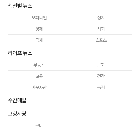
섹션별 뉴스
오피니언
정치
경제
사회
국제
스포츠
라이프 뉴스
부동산
문화
교육
건강
이웃사랑
동정
주간매일
고향사랑
구미