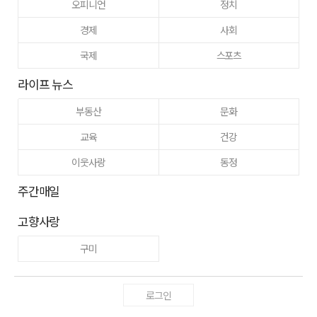
오피니언
정치
경제
사회
국제
스포츠
라이프 뉴스
부동산
문화
교육
건강
이웃사랑
동정
주간매일
고향사랑
구미
로그인