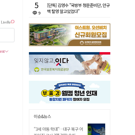
[단독] 김영수 "국방부 청문준비단, 안규
백 탈영 알고있었다"
9
이슈&뉴스
"3세 아동 학대"…대구 북구 어