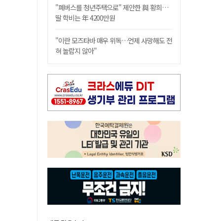
"폐버스를 청년주택으로" 제안한 與 황희…
딸 학비는 年 4200만원
"이란 모즈타바 매우 위독…언제 사망해도 전
혀 놀랍지 않아"