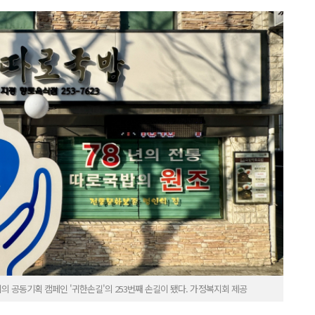
 공동기획 캠페인 '귀한손길'의 253번째 손길이 됐다. 가정복지회 제공