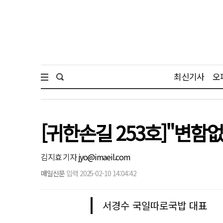
최신기사
오
[귀한손길 253호]"변
김지효 기자
jyo@imaeil.com
매일신문
입력 2025-02-10 14:04:42
서경수 국일따로국밥 대표