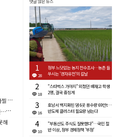
댓글 많은 뉴스
정부 느닷없는 농지 전수조사…농촌 들
쑤시는 '경자유전'의 칼날
28
"스타벅스 가야지" 외쳤던 배재고 학생
2명, 결국 중징계
18
사고'
호남서 백지화된 댐 6곳 용수량 69만t…
검거
반도체 클러스터 필요량 넘는다
16
 못해
"부동산도 주식도 잘못했다"…국민 절
반 이상, 정부 경제정책 '부정'
10