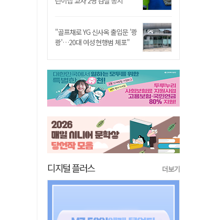
린이집 교사 2명 검찰 송치
"골프채로 YG 신사옥 출입문 '쾅
쾅'…20대 여성 현행범 체포"
디지털 플러스
더보기