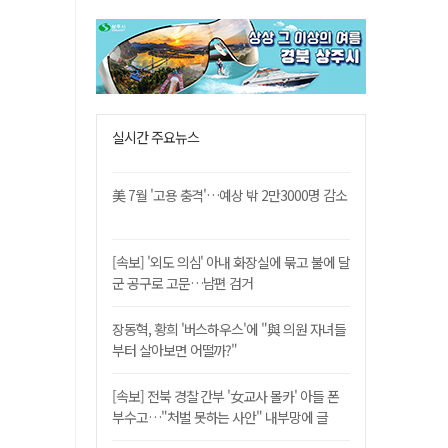
실시간 주요뉴스
美 7월 '고용 충격'…예상 밖 2만3000명 감소
[속보] '외도 의심' 아내 화장실에 묶고 불에 달
군 공구로 고문…남편 검거
장동혁, 황희 '버스하우스'에 "與 의원 자녀들
부터 살아보면 어떨까?"
[속보] 전북 경찰 간부 '女교사 몰카' 아들 폰
부수고…"처벌 못하는 사안" 내부망에 글