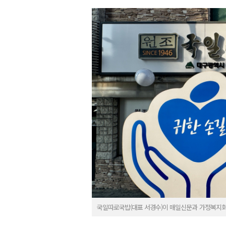
국일따로국밥(대표 서경수)이 매일신문과 가정복지회의