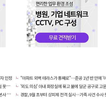
상자 인정
"아파트 외벽 테라스가 통째로"…준공 1년 반 만에 '아찔 
망에 글
'외도 의심' 아내 화장실에 묶고 불에 달군 공구로 고문…남편 
' 요청
경찰, 9월 초부터 상피제 전격 실시…가족 사건 수사