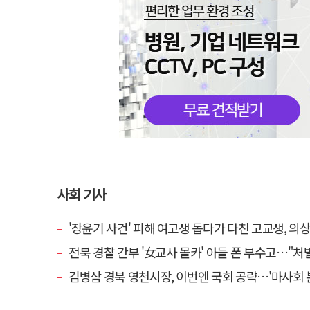
사회 기사
'장윤기 사건' 피해 여고생 돕다가 다친 고교생, 의
전북 경찰 간부 '女교사 몰카' 아들 폰 부수고…"처벌 못하는 사안" 내부
김병삼 경북 영천시장, 이번엔 국회 공략…'마사회 본사 이전·광역교통망 확충