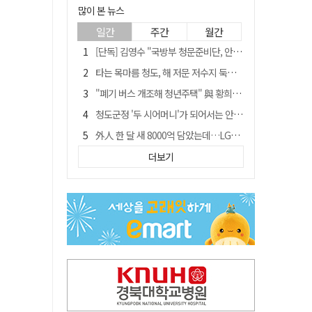
많이 본 뉴스
일간
주간
월간
[단독] 김영수 "국방부 청문준비단, 안규백 탈영 알고있었다"
타는 목마름 청도, 해 저문 저수지 둑에 군수가 서 있었다
"폐기 버스 개조해 청년주택" 與 황희…'딸 학비는 年 4200만원'
청도군정 '두 시어머니'가 되어서는 안된다
外人 한 달 새 8000억 담았는데…LG이노텍 목표주가는 왜 엇갈릴까
임시휴업 들어갔던 홈플러스 영주점, 7일 영업 재개…지하 1층만 운영
더보기
신세계사이먼, 대구 아울렛 토지매매 계약 체결… 사업 본궤도
SK하이닉스, 주당 375원 분기 배당 공시…"3분기 중 주주환원 방안 확정"
이의준 전 경북도 새마을봉사과장, 제28대 울릉군 부군수 취임
"상법개정해도 주주가 '봉'"…하이닉스 솔리다임 상장설에 술렁[개미와글와글]