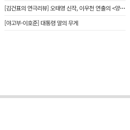
[김건표의 연극리뷰] 오태영 신작, 이우천 연출의 <양은 양순하다>"국민을 온순한 양으로 길들이는 전체주의적 정치의 알레고리"
[야고부-이호준] 대통령 말의 무게