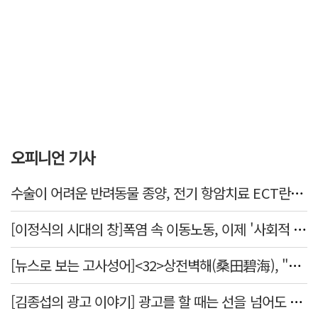
오피니언 기사
수술이 어려운 반려동물 종양, 전기 항암치료 ECT란? [반려동물 건강톡톡]
[이정식의 시대의 창]폭염 속 이동노동, 이제 '사회적 위험 관리'로 전환할 때
[뉴스로 보는 고사성어]<32>상전벽해(桑田碧海), "뽕나무밭이 푸른 바다가 되었다."
[김종섭의 광고 이야기] 광고를 할 때는 선을 넘어도 좋습니다.