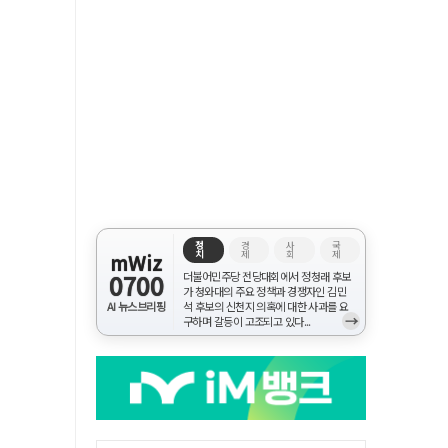
정
경
사
국
치
제
회
제
mWiz
0700
더불어민주당 전당대회에서 정청래 후보
가 청와대의 주요 정책과 경쟁자인 김민
AI 뉴스브리핑
석 후보의 신천지 의혹에 대한 사과를 요
→
구하며 갈등이 고조되고 있다...