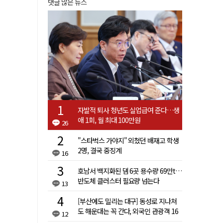
댓글 많은 뉴스
자발적 퇴사 청년도 실업급여 준다…생
애 1회, 월 최대 100만원
26
"스타벅스 가야지" 외쳤던 배재고 학생
2명, 결국 중징계
16
호남서 백지화된 댐 6곳 용수량 69만t…
반도체 클러스터 필요량 넘는다
13
[부산에도 밀리는 대구] 동성로 지나쳐
도 해운대는 꼭 간다, 외국인 관광객 16
12
배 차이