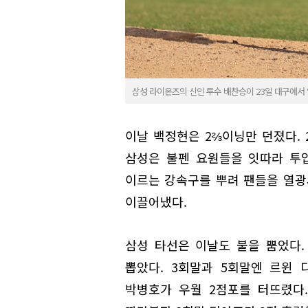
삼성 라이온즈의 신인 투수 배찬승이 23일 대구에서
이날 백정현은 2⅔이닝만 던졌다. 
삼성은 불펜 요원들을 잇따라 투입
이르는 강속구를 뿌려 팬들을 열광시
이끌어냈다.
삼성 타선은 이날도 불을 뿜었다.
뽑았다. 3회말과 5회말엔 르윈 
박병호가 우월 2점포를 터뜨렸다