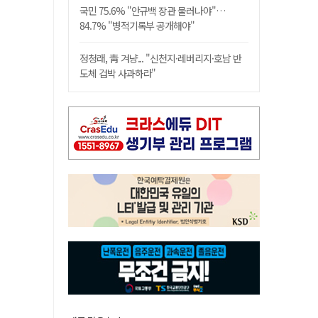
국민 75.6% "안규백 장관 물러나야"…
84.7% "병적기록부 공개해야"
정청래, 靑 겨냥... "신천지·레버리지·호남 반
도체 겁박 사과하라"