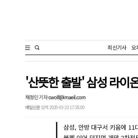
최신기사
오
'산뜻한 출발' 삼성 라이온
채정민 기자
cwolf@imaeil.com
매일신문
입력 2025-03-23 17:35:00
삼성, 안방 대구서 키움에 11
불펜 이어 던지며 개막 2차전