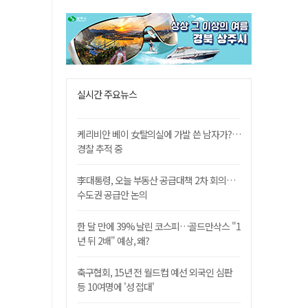
실시간 주요뉴스
케리비안 베이 女탈의실에 가발 쓴 남자가?…
경찰 추적 중
李대통령, 오늘 부동산 공급대책 2차 회의…
수도권 공급안 논의
한 달 만에 39% 날린 코스피…골드만삭스 "1
년 뒤 2배" 예상, 왜?
축구협회, 15년 전 월드컵 예선 외국인 심판
등 10여명에 '성 접대'