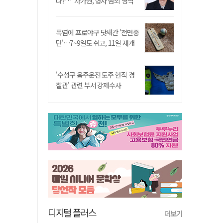
나?…"차가원, 형사 범죄 영역"
폭염에 프로야구 닷새간 '전면중
단'…7~9일도 쉬고, 11일 재개
'수성구 음주운전 도주 현직 경
찰관' 관련 부서 강제수사
디지털 플러스
더보기