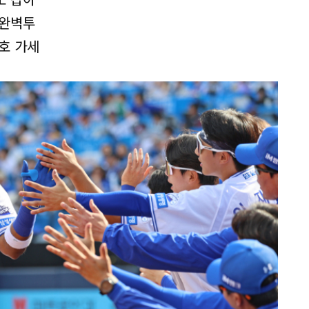
 완벽투
병호 가세