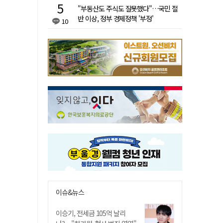
"부동산도 주식도 잘못했다"…국민 절
반 이상, 정부 경제정책 '부정'
10
이슈&뉴스
이승기, 전세금 105억 날리