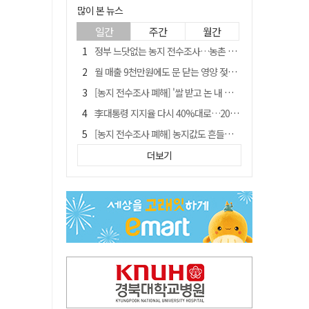
많이 본 뉴스
일간
주간
월간
정부 느닷없는 농지 전수조사…농촌 들쑤시는 '경자유전'의 칼날
월 매출 9천만원에도 문 닫는 영양 젖소농장… "일할 사람이 없어"
[농지 전수조사 폐해] '쌀 받고 논 내 준' 도지농 이제 어쩌나?
李대통령 지지율 다시 40%대로…20대는 18.8%p 급락
[농지 전수조사 폐해] 농지값도 흔들리나…"도지 막히면 헐값 매물 나올 수도"
유승민 "尹 졸업한 서울대 법대·충암고도 없애야"…李 육사 통합 직격
더보기
지역활성화 펀드 9호…포항 AI 데이터센터에 6천억 투입
국민 51.9% "李 대통령 재판 재개 필요하다"
경북 영천시, 9월부터 11월까지 반값 여행 혜택 제공
아쉬운 태클