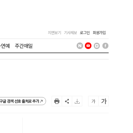
지면보기
기사제보
로그인
회원가입
·연예
주간매일
가
가
구글 검색 선호 출처로 추가