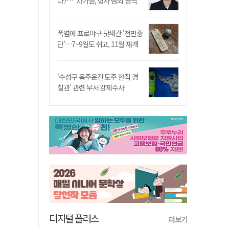
나?…"차가원, 형사 범죄 영역"
폭염에 프로야구 닷새간 '전면중
단'…7~9일도 쉬고, 11일 재개
'수성구 음주운전 도주 현직 경
찰관' 관련 부서 강제수사
디지털 플러스
더보기