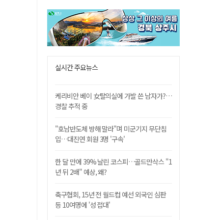
실시간 주요뉴스
케리비안 베이 女탈의실에 가발 쓴 남자가?…
경찰 추적 중
"호남반도체 방해 말라"며 미군기지 무단침
입…대진연 회원 3명 '구속'
한 달 만에 39% 날린 코스피…골드만삭스 "1
년 뒤 2배" 예상, 왜?
축구협회, 15년 전 월드컵 예선 외국인 심판
등 10여명에 '성 접대'