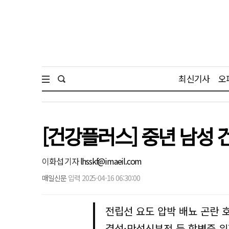
최신기사
오
[건강플러스] 중년 남성
이화섭 기자
lhsskf@imaeil.com
매일신문
입력 2025-04-16 06:30:00
전립선 요도 압박 배뇨 곤란 
결석·만성신부전 등 합병증 