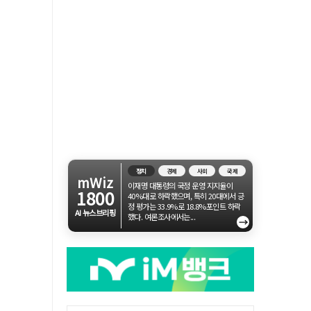
정치
경제
사회
국제
mWiz
이재명 대통령의 국정 운영 지지율이
1800
40%대로 하락했으며, 특히 20대에서 긍
정 평가는 33.9%로 18.8%포인트 하락
AI 뉴스브리핑
했다. 여론조사에서는...
→