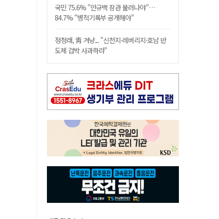
국민 75.6% "안규백 장관 물러나야"…
84.7% "병적기록부 공개해야"
정청래, 靑 겨냥... "신천지·레버리지·호남 반
도체 겁박 사과하라"