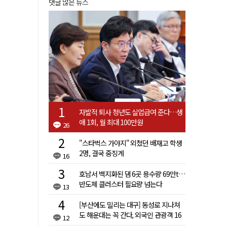
댓글 많은 뉴스
자발적 퇴사 청년도 실업급여 준다…생
애 1회, 월 최대 100만원
26
"스타벅스 가야지" 외쳤던 배재고 학생
2명, 결국 중징계
16
호남서 백지화된 댐 6곳 용수량 69만t…
반도체 클러스터 필요량 넘는다
13
[부산에도 밀리는 대구] 동성로 지나쳐
도 해운대는 꼭 간다, 외국인 관광객 16
12
배 차이