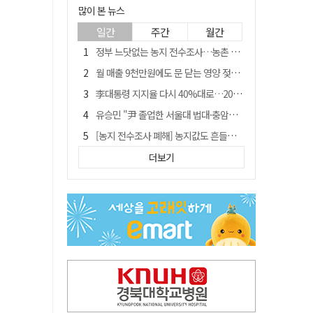
많이 본 뉴스
일간
주간
월간
정부 느닷없는 농지 전수조사…농촌 들쑤시는 '경자유전'의 칼날
월 매출 9천만원에도 문 닫는 영양 젖소농장… "일할 사람이 없어"
李대통령 지지율 다시 40%대로…20대는 18.8%p 급락
유승민 "尹 졸업한 서울대 법대·충암고도 없애야"…李 육사 통합 직격
[농지 전수조사 폐해] 농지값도 흔들리나…"도지 막히면 헐값 매물 나올 수도"
[농지 전수조사 폐해] '쌀 받고 논 내 준' 도지농 이제 어쩌나?
더보기
지역활성화 펀드 9호…포항 AI 데이터센터에 6천억 투입
국민 51.9% "李 대통령 재판 재개 필요하다"
경북 영천시, 9월부터 11월까지 반값 여행 혜택 제공
아쉬운 태클