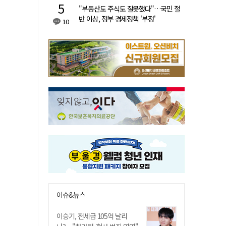
"부동산도 주식도 잘못했다"…국민 절
반 이상, 정부 경제정책 '부정'
10
이슈&뉴스
이승기, 전세금 105억 날리