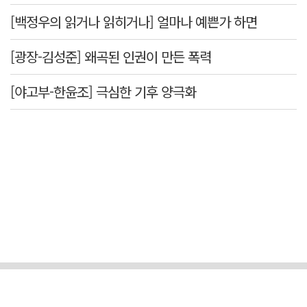
[백정우의 읽거나 읽히거나] 얼마나 예쁜가 하면
[광장-김성준] 왜곡된 인권이 만든 폭력
[야고부-한윤조] 극심한 기후 양극화