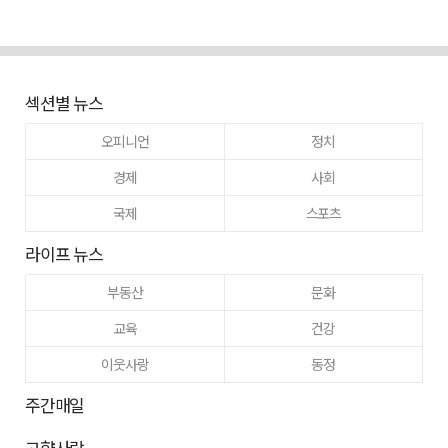
섹션별 뉴스
오피니언
정치
경제
사회
국제
스포츠
라이프 뉴스
부동산
문화
교육
건강
이웃사랑
동정
주간매일
고향사랑