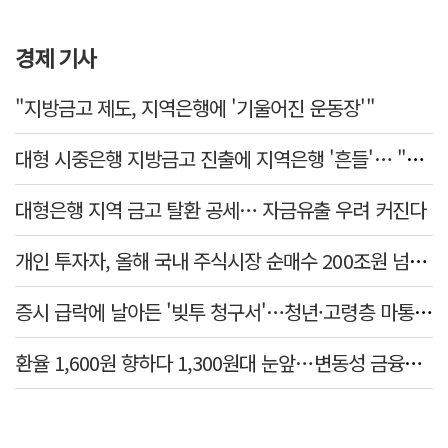
경제 기사
"지방금고 제도, 지역은행에 '기울어진 운동장'"
대형 시중은행 지방금고 진출에 지역은행 '흔들'… "생태계 보호 장치 필요"
대형은행 지역 금고 탈환 공세… 자금유출 우려 커진다
개인 투자자, 올해 국내 주식시장 순매수 200조원 넘었다
증시 급락에 날아든 '빚투 청구서'…청년·고령층 마통 연체↑
환율 1,600원 향하다 1,300원대 눈앞…변동성 금융위기 후 최고