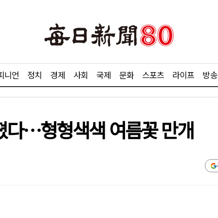
피니언
정치
경제
사회
국제
문화
스포츠
라이프
방송
졌다…형형색색 여름꽃 만개