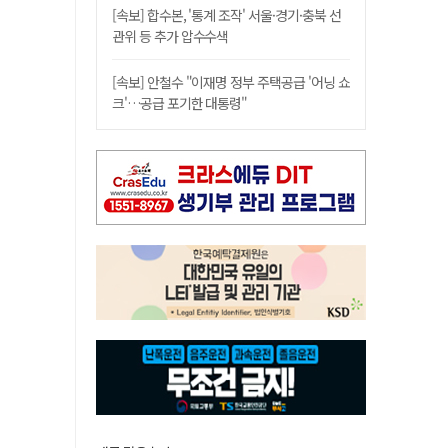
[속보] 합수본, '통계 조작' 서울·경기·충북 선
관위 등 추가 압수수색
[속보] 안철수 "이재명 정부 주택공급 '어닝 쇼
크'…공급 포기한 대통령"