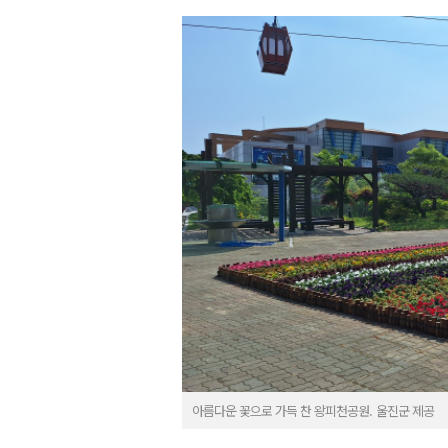
아름다운 꽃으로 가득 찬 왕피천공원. 울진군 제공