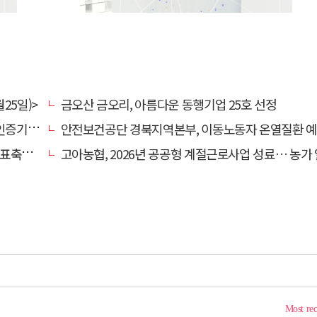
25일)>
금오산 금오리, 아름다운 동행기업 25호 선정
관 선정
안전보건공단 경북지역본부, 이동노동자 온열질환 예방 캠
 나서
고아농협, 2026년 공공형 계절근로사업 성료… 농가 일손 부족 해소 '효