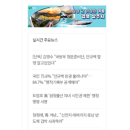
실시간 주요뉴스
[단독] 김영수 "국방부 청문준비단, 안규백 탈
영 알고있었다"
국민 75.6% "안규백 장관 물러나야"…
84.7% "병적기록부 공개해야"
트럼프 美 '원정출산 자녀 시민권 제한' 행정
명령 서명
정청래, 靑 겨냥... "신천지·레버리지·호남 반
도체 겁박 사과하라"