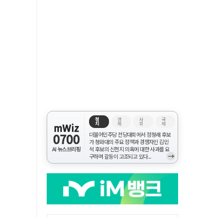
정
경
사
국
치
제
회
제
mWiz
0700
더불어민주당 전당대회에서 정청래 후보
가 청와대의 주요 정책과 경쟁자인 김민
AI 뉴스브리핑
석 후보의 신천지 의혹에 대한 사과를 요
→
구하며 갈등이 고조되고 있다...