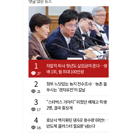
댓글 많은 뉴스
자발적 퇴사 청년도 실업급여 준다…생
애 1회, 월 최대 100만원
27
정부 느닷없는 농지 전수조사…농촌 들
쑤시는 '경자유전'의 칼날
21
"스타벅스 가야지" 외쳤던 배재고 학생
2명, 결국 중징계
17
호남서 백지화된 댐 6곳 용수량 69만t…
반도체 클러스터 필요량 넘는다
16