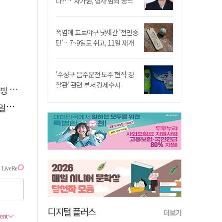
나?…"차가원, 형사 범죄 영역"
폭염에 프로야구 닷새간 '전면중
단'…7~9일도 쉬고, 11일 재개
'수성구 음주운전 도주 현직 경
찰관' 관련 부서 강제수사
페인
자'
디지털 플러스
더보기