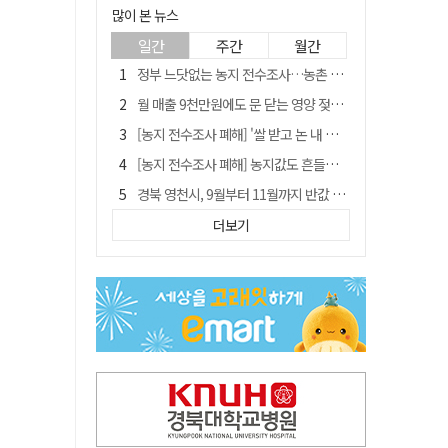
많이 본 뉴스
일간
주간
월간
정부 느닷없는 농지 전수조사…농촌 들쑤시는 '경자유전'의 칼날
월 매출 9천만원에도 문 닫는 영양 젖소농장… "일할 사람이 없어"
[농지 전수조사 폐해] '쌀 받고 논 내 준' 도지농 이제 어쩌나?
[농지 전수조사 폐해] 농지값도 흔들리나…"도지 막히면 헐값 매물 나올 수도"
경북 영천시, 9월부터 11월까지 반값 여행 혜택 제공
국민 51.9% "李 대통령 재판 재개 필요하다"
더보기
'솔리다임 IPO 추진설' SK하이닉스, 주가 9% 급락
아쉬운 태클
[농지 전수조사 폐해] 실경작농·청년농 부담도 커진다
김주수 전 의성군수 공덕비 결국 철거… 문화재법 위반 원상복구