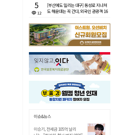
[부산에도 밀리는 대구] 동성로 지나쳐
도 해운대는 꼭 간다, 외국인 관광객 16
12
배 차이
이슈&뉴스
이승기, 전세금 105억 날리